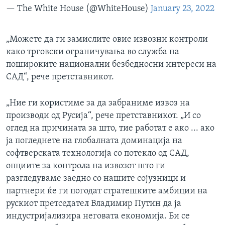
— The White House (@WhiteHouse)
January 23, 2022
„Можете да ги замислите овие извозни контроли
како трговски ограничувања во служба на
пошироките национални безбедносни интереси на
САД“, рече претставникот.
„Ние ги користиме за да забраниме извоз на
производи од Русија“, рече претставникот. „И со
оглед на причината за што, тие работат е ако ... ако
ја погледнете на глобалната доминација на
софтверската технологија со потекло од САД,
опциите за контрола на извозот што ги
разгледуваме заедно со нашите сојузници и
партнери ќе ги погодат стратешките амбиции на
рускиот претседател Владимир Путин да ја
индустријализира неговата економија. Би се