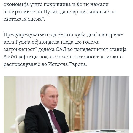
економија уште покршлива и ќе ги намали
аспирациите на Путин да изврши влијание на
светската сцена“.
Предупредувањето од Белата куќа доаѓа во време
кога Русија објави дека гледа „со голема
загриженост“ додека САД во понеделникот ставија
8.500 војници под зголемена готовност за можно
распоредување во Источна Европа.