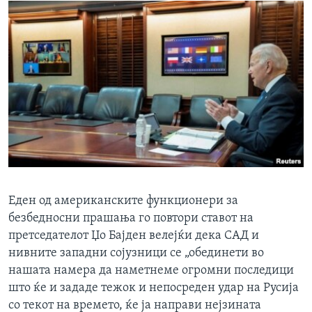
Еден од американските функционери за
безбедносни прашања го повтори ставот на
претседателот Џо Бајден велејќи дека САД и
нивните западни сојузници се „обединети во
нашата намера да наметнеме огромни последици
што ќе и зададе тежок и непосреден удар на Русија
со текот на времето, ќе ја направи нејзината