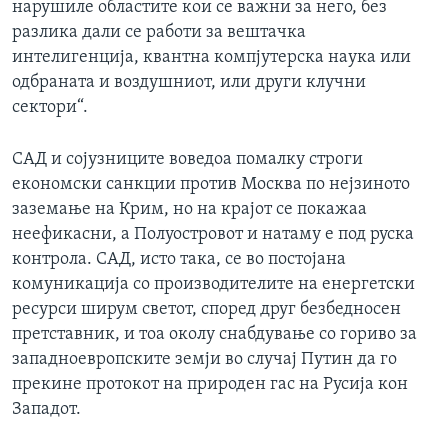
нарушиле областите кои се важни за него, без
разлика дали се работи за вештачка
интелигенција, квантна компјутерска наука или
одбраната и воздушниот, или други клучни
сектори“.
САД и сојузниците воведоа помалку строги
економски санкции против Москва по нејзиното
заземање на Крим, но на крајот се покажаа
неефикасни, а Полуостровот и натаму е под руска
контрола. САД, исто така, се во постојана
комуникација со производителите на енергетски
ресурси ширум светот, според друг безбедносен
претставник, и тоа околу снабдување со гориво за
западноевропските земји во случај Путин да го
прекине протокот на природен гас на Русија кон
Западот.