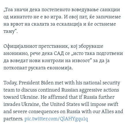
„Тоа значи дека постепеното воведување санкции
од минатото не е во игра. И овој пат, ќе започнеме
на врвот на скалата за ескалација и ќе останеме
таму“.
Официјалниот претставник, кој зборуваше
анонимно, рече дека САД се „исто така подготвени
да воведат нови контроли на извозот“ за да ја
поткопаат руската економија.
Today, President Biden met with his national security
team to discuss continued Russian aggressive actions
toward Ukraine. He affirmed that if Russia further
invades Ukraine, the United States will impose swift
and severe consequences on Russia with our Allies and
partners.
pic.twitter.com/QlAHYgqu1q