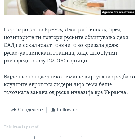
Портпаролот на Кремљ, Дмитри Пешков, пред
новинарите ги повтори руските обвинувања дека
САД ги ескалираат тензиите во кризата долж
руско-украинската граница, каде што Путин
распореди околу 127.000 војници.
Бајден во понеделникот имаше виртуелна средба со
клучните европски лидери чија тема беше
тековната закана од руска инвазија врз Украина.
Споделете
Follow us
This item is part of