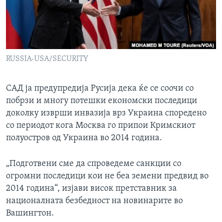
ИНТЕРВЈУА
Јазици
RUSSIA-USA/SECURITY
САД ја предупредија Русија дека ќе се соочи со
побрзи и многу потешки економски последици
доколку изврши инвазија врз Украина споредено
со периодот кога Москва го припои Кримскиот
полуостров од Украина во 2014 година.
„Подготвени сме да спроведеме санкции со
огромни последици кои не беа земени предвид во
2014 година“, изјави висок претставник за
националната безбедност на новинарите во
Вашингтон.