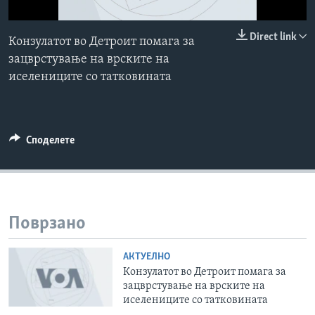
ИНТЕРВЈУА
Јазици
0:00
0:00:00
Direct link
Конзулатот во Детроит помага за
EMBED
зацврстување на врските на
иселениците со татковината
Споделете
Поврзано
АКТУЕЛНО
Конзулатот во Детроит помага за
зацврстување на врските на
иселениците со татковината