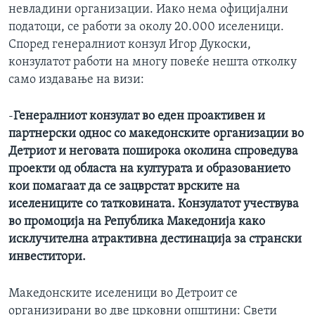
невладини организации. Иако нема официјални
ИНТЕРВЈУА
податоци, се работи за околу 20.000 иселеници.
Јазици
Според генералниот конзул Игор Дукоски,
конзулатот работи на многу повеќе нешта отколку
само издавање на визи:
-
Генералниот конзулат во еден проактивен и
партнерски однос со македонските организации во
Детриот и неговата поширока околина спроведува
проекти од областа на културата и образованието
кои помагаат да се зацврстат врските на
иселениците со татковината. Конзулатот учествува
во промоција на Република Македонија како
исклучителна атрактивна дестинација за странски
инвеститори.
Македонските иселеници во Детроит се
организирани во две црковни општини: Свети