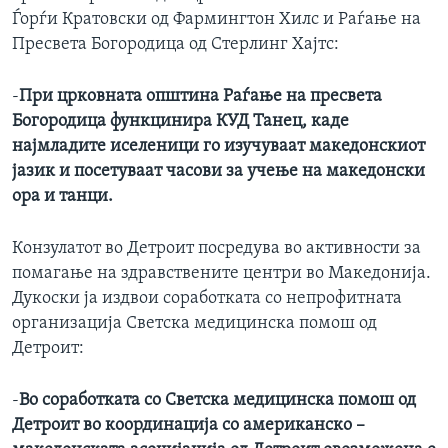
Ѓорѓи Кратовски од Фармингтон Хилс и Раѓање на
Пресвета Богородица од Стерлинг Хајтс:
-
При црковната општина Раѓање на пресвета
Богородица функцинира КУД Танец, каде
најмладите иселеници го изучуваат македонскиот
јазик и посетуваат часови за учење на македонски
ора и танци.
Конзулатот во Детроит посредува во активности за
помагање на здравствените центри во Македонија.
Дукоски ја издвои соработката со непрофитната
организација Светска медицинска помош од
Детроит:
-
Во соработката со Светска медицинска помош од
Детроит во координација со американско –