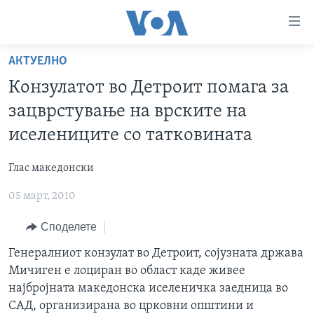
Линкови
за
пристапност
АКТУЕЛНО
ДОМА
Премини
Конзулатот во Детроит помага за
на
РУБРИКИ
зацврстување на врските на
главната
ФОТОГАЛЕРИИ
САД
содржина
иселениците со татковината
Премини
ДОКУМЕНТАРЦИ
МАКЕДОНИЈА
до
Глас македонски
АРХИВИРАНА ПРОГРАМА
СВЕТ
страната
05 март, 2010
ЗА НАС
за
ЕКОНОМИЈА
NEWSFLASH - АРХИВА
навигација
Споделете
ПОЛИТИКА
ВЕСТИ ОД САД ВО МИНУТА - АРХИВА
Пребарувај
Learning English
ЗДРАВЈЕ
ИЗБОРИ ВО САД 2020 - АРХИВА
Генералниот конзулат во Детроит, сојузната држава
Мичиген е лоциран во област каде живее
НАКУСО...
НАУКА
најбројната македонска иселеничка заедница во
УМЕТНОСТ И ЗАБАВА
САД, организирана во црковни општини и