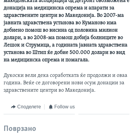
македонската асоцијација од Детроит овозможена е
донација на медицинска опрема и апарати за
здравствените центри во Македонија. Во 2007-ма
јавната здравствена установа во Куманово има
добиено помош во висина од половина милион
долари, а во 2008-ма помош добија болниците во
Лешок и Струмица, а годината јавната здравствена
установа во Штип ќе добие 500.000 долари во вид
на медицинска опрема и помагала.
Дукоски вели дека соработката ќе продолжи и оваа
година. Веќе се договорени нови осум донации за
здравствените центри во Македонија.
Споделете
Follow us
Поврзано