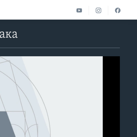
рака
able