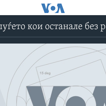
луѓето кои останале без 
No media source currently avail