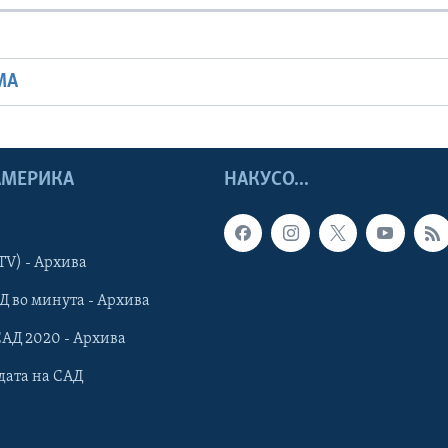
МА
 АМЕРИКА
НАКУСО...
TV) - Архива
Д во минута - Архива
САД 2020 - Архива
дата на САД