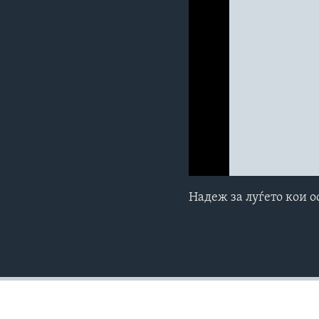
ИНТЕРВЈУА
0:00
0:00:00
Надеж за луѓето кои о