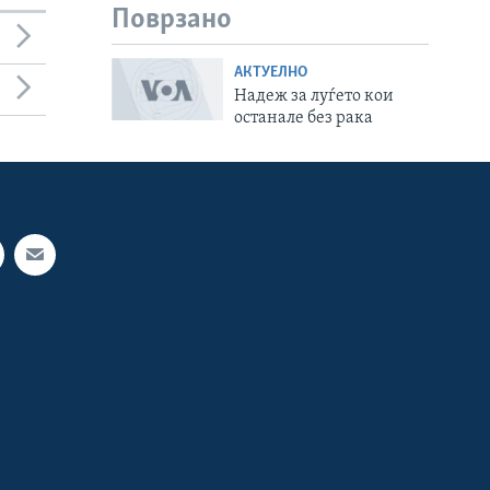
Поврзано
АКТУЕЛНО
Надеж за луѓето кои
останале без рака