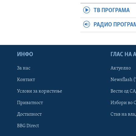
ТВ ПРОГРАМА
РАДИО ПРОГРА
ИНФО
ГЛАС НА
За нас
Актуелно
Контакт
Newsflash (
Learning English
Услови за користење
Вести од СА
Приватност
Избори во 
НАКУСО...
Достапност
Став на вла
BBG Direct
Јазици