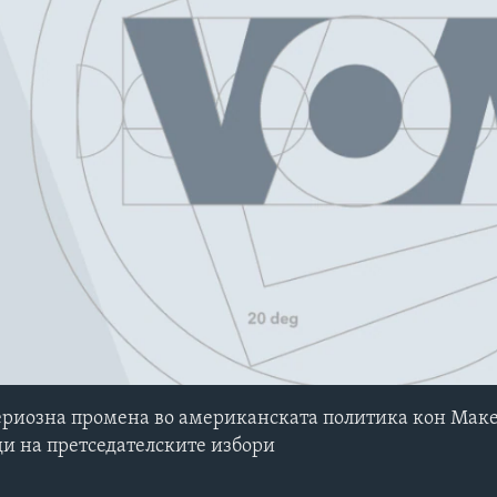
No media source currently avail
сериозна промена во американската политика кон Маке
ди на претседателските избори