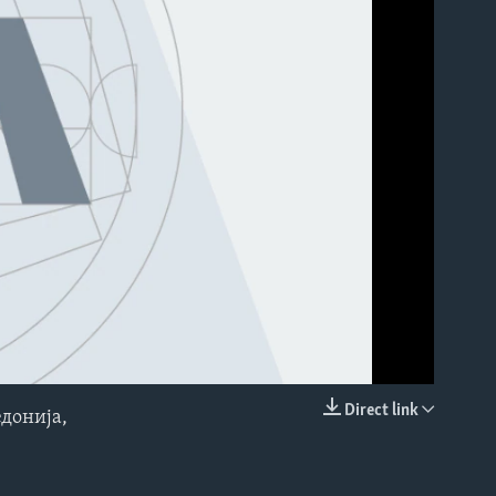
able
Direct link
донија,
EMBED