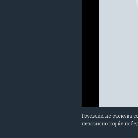
ИНТЕРВЈУА
0:00
0:00:00
Груевски не очекува 
независно кој ќе побе