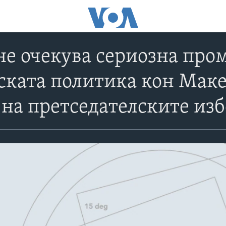
не очекува сериозна про
ката политика кон Макед
 на претседателските из