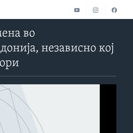
мена во
онија, независно кој
бори