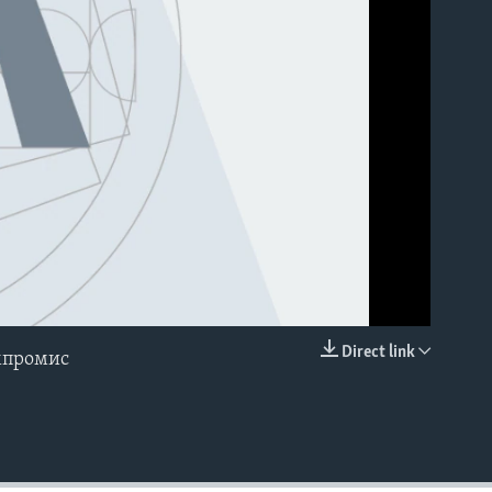
able
Direct link
омпромис
EMBED