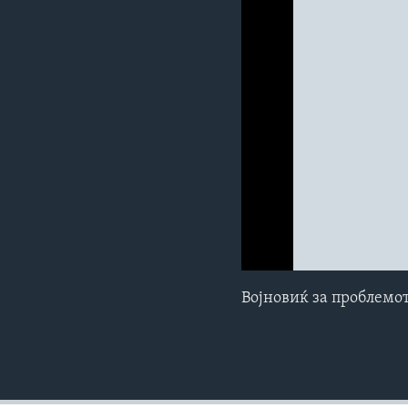
ИНТЕРВЈУА
0:00
0:00:00
Војновиќ за проблемо