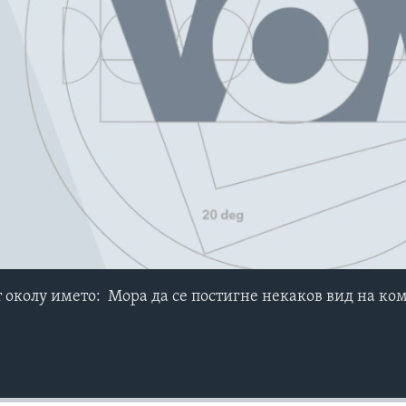
No media source currently avail
т околу името: Мора да се постигне некаков вид на к