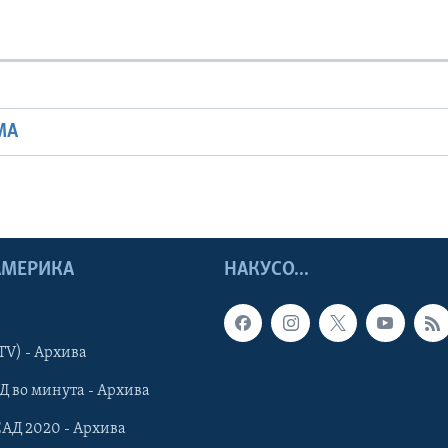
МА
 АМЕРИКА
НАКУСО...
TV) - Архива
Д во минута - Архива
САД 2020 - Архива