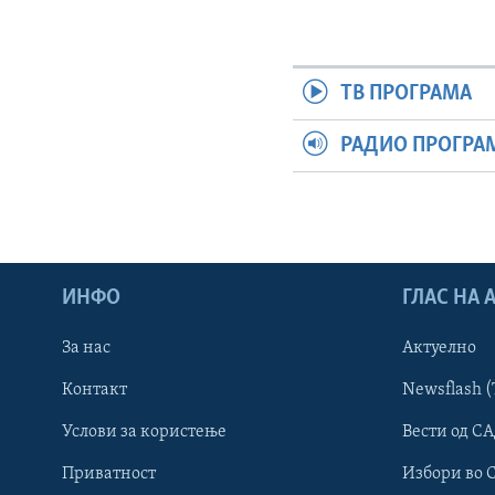
ТВ ПРОГРАМА
РАДИО ПРОГРА
ИНФО
ГЛАС НА
За нас
Актуелно
Контакт
Newsflash (
Learning English
Услови за користење
Вести од СА
Приватност
Избори во 
НАКУСО...