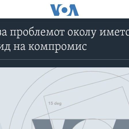
за проблемот околу името
ид на компромис