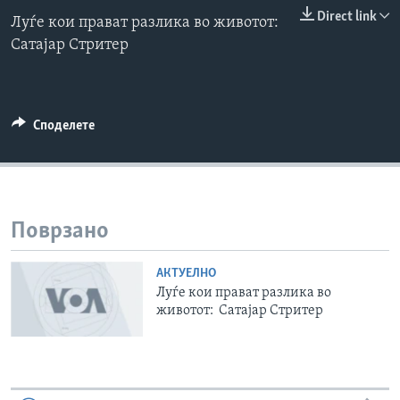
0:00
0:00:00
Direct link
ИНТЕРВЈУА
Луѓе кои прават разлика во животот:
EMBED
Јазици
Сатајар Стритер
Споделете
Поврзано
АКТУЕЛНО
Луѓе кои прават разлика во
животот: Сатајар Стритер