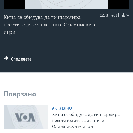
ИНТЕРВЈУА
Јазици
0:00
0:00:00
Direct link
Кина се обидува да ги шармира
EMBED
посетителите за летните Олимписките
игри
Споделете
Поврзано
АКТУЕЛНО
Кина се обидува да ги шармира
посетителите за летните
Олимписките игри