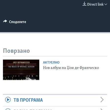
Direct link
ИНТЕРВЈУА
Јазици
Споделете
Поврзано
АКТУЕЛНО
Нов албум на Џои де Франческо
ТВ ПРОГРАМА