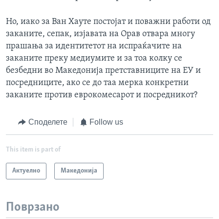
Но, иако за Ван Хауте постојат и поважни работи од
заканите, сепак, изјавата на Орав отвара многу
прашања за идентитетот на испраќачите на
заканите преку медиумите и за тоа колку се
безбедни во Македонија претставниците на ЕУ и
посредниците, ако се до таа мерка конкретни
заканите против еврокомесарот и посредникот?
Споделете
Follow us
This item is part of
Актуелно
Македонија
Поврзано