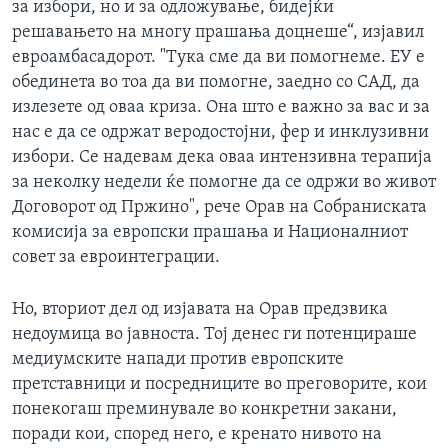
за избори, но и за одложување, бидејќи
решавањето на многу прашања доцнеше“, изјавил
евроамбасадорот. "Тука сме да ви помогнеме. ЕУ е
обединета во тоа да ви помогне, заедно со САД, да
излезете од оваа криза. Она што е важно за вас и за
нас е да се одржат веродостојни, фер и инклузивни
избори. Се надевам дека оваа интензивна терапија
за неколку недели ќе помогне да се одржи во живот
Договорот од Пржино", рече Орав на Собраниската
комисија за европски прашања и Националниот
совет за евроинтеграции.
Но, вториот дел од изјавaта на Орав предзвика
недоумица во јавноста. Тој денес ги потенцираше
медиумските напади против европските
претставници и посредниците во преговорите, кои
понекогаш преминувале во конкретни закани,
поради кои, според него, е кренато нивото на