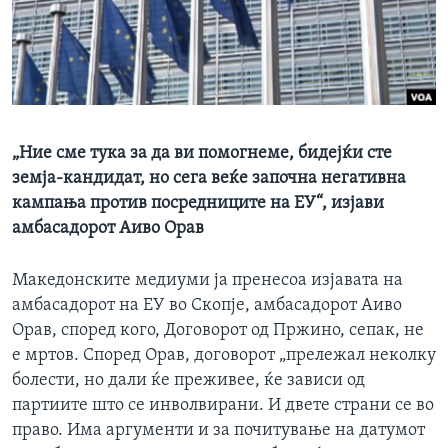
ИНТЕРВЈУА
Јазици
„Ние сме тука за да ви помогнеме, бидејќи сте
земја-кандидат, но сега веќе започна негативна
кампања против посредниците на ЕУ“, изјави
амбасадорот Аиво Орав
Македонските медиуми ја пренесоа изјавата на
амбасадорот на ЕУ во Скопје, амбасадорот Аиво
Орав, според кого, Договорот од Пржино, сепак, не
е мртов. Според Орав, договорот „прележал неколку
болести, но дали ќе преживее, ќе зависи од
партиите што се инволвирани. И двете страни се во
право. Има аргументи и за почитување на датумот