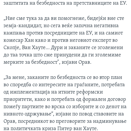
заштитата на безбедноста на претставниците на ЕУ.
„Ние сме тука за да ви помогнеме, бидејќи вие сте
земја-кандидат, но сега веќе започна негативна
кампања против посредниците на ЕУ, и на самиот
комeсар Хан како и против неговиот експерт во
Скопје, Ван Хауте… Дури и заканите се зголемени
до таа точка што сме принудени да ги зголемиме
мерките за безбедност", изјави Орав.
„За мене, заканите по безбедноста се во втор план
во споредба со интересите на граѓаните, потребата
од имплементација на итните реформски
приоритети, како и потребата од формален договор
помеѓу партиите во врска со изборите и со денот на
нивното одржување“, изјави по повод ставовите на
Орав, посредникот во преговорите за надминување
на политичката криза Питер ван Хауте.