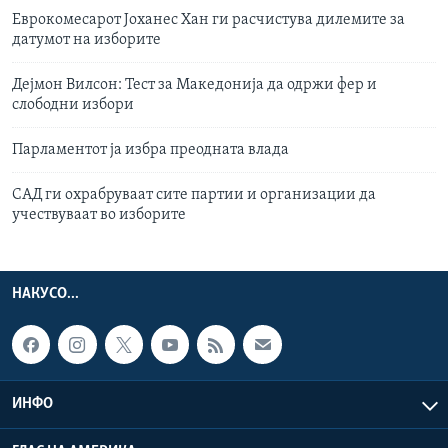
Еврокомесарот Јоханес Хан ги расчистува дилемите за
датумот на изборите
Дејмон Вилсон: Тест за Македонија да одржи фер и
слободни избори
Парламентот ја избра преодната влада
САД ги охрабруваат сите партии и организации да
учествуваат во изборите
НАКУСО...
ИНФО