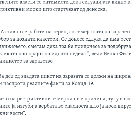
твените власти се оптимисти дека ситуацијата видно ќ
стриктивни мерки што стартуваат од денеска.
„Активно се работи на терен, со семејствата на заразен
збор за познати кластери. Се донесе одлука да има рес
движењето, сметам дека тоа ќе придонесе за подобрув
сликата кон крајот на идната недела.“, вели Венко Фил
министер за здравство.
За дел од владата пикот на заразата се должи на шире
и наспроти реалните факти за Ковид-19.
ето на рестриктивните мерки не е причина, туку е по
ните ја изгубија вербата во опасноста што ја носи виру
ни вести“.