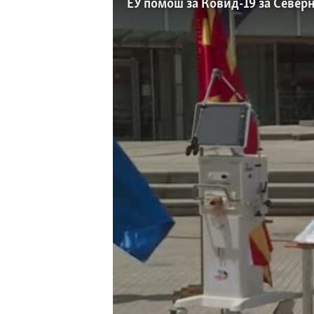
ИНТЕРВЈУА
ЕУ помош за Ковид-19 за Север