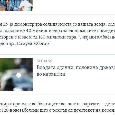
н ЕУ ја демонстрира солидарноста со вашата земја, со
ка, одвоивме 40 милиони евра за економските последи
оворен е ѝ заем од 160 милиони евра. “, изјави амбасад
донија, Самуел Жбогар.
SEE ALSO:
Владата одлучи, половина држав
во карантин
пиратори одат во болниците во екот на заразата – дене
 120 новозаболени што е рекорд од почетокот на корон