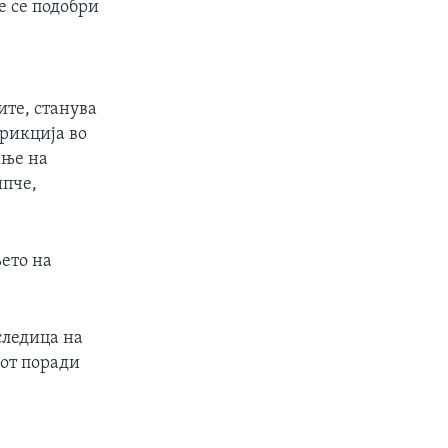
е се подобри
ите, станува
трикција во
ање на
ипче,
њето на
следица на
сот поради