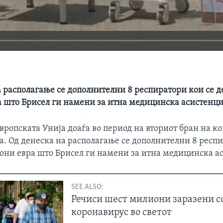
 располагање се дополнителни 8 респиратори кои се де
 што Брисел ги намени за итна медицинска асистенци
ропската Унија доаѓа во период на вториот бран на ко
а. Од денеска на располагање се дополнителни 8 респи
иони евра што Брисел ги намени за итна медицинска а
SEE ALSO:
Речиси шест милиони заразени с
коронавирус во светот