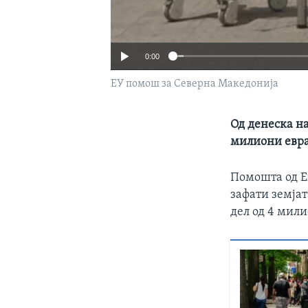
0:00
ЕУ помош за Северна Македонија
Од денеска на
милиони евра
Помошта од Ев
зафати земјат
дел од 4 мил