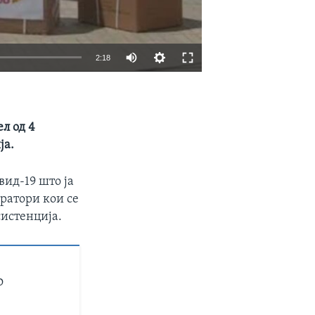
2:18
EMBED
SHARE
л од 4
ја.
вид-19 што ја
ратори кои се
систенција.
о