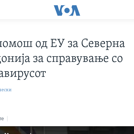
помош од ЕУ за Северна
онија за справување со
авирусот
чески
те