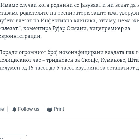
„Имаме случаи кога роднини се јавуваат и ни велат да 
ставаме родителите на респиратори зашто има уверувњ
луѓето влезат на Инфективна клиника, оттаму, нема ж
излезат.“, коментира Бујар Османи, вицепремиер за
евроинтеграции.
Поради огромниот број новоинфицирани владата пак г
полицискиот час – тридневен за Скопје, Куманово, Шти
делумен од 16 часот до 5 часот изутрина за останатиот д
те
Follow us
Print