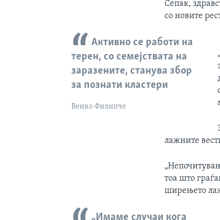
Сепак, здравс
со новите ре
Активно се работи на
терен, со семејствата на
заразените, станува збор
за познати кластери
Венко Филипче
лажните вест
„Непочитувањ
тоа што граѓа
ширењето лаж
„Имаме случаи кога