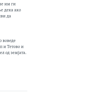
не им ги
е дека ако
иви да
о воведе
п и Тетово и
ел од земјата.