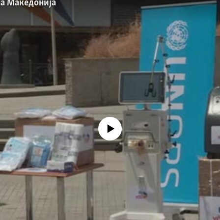
на Македонија
No media source currently available