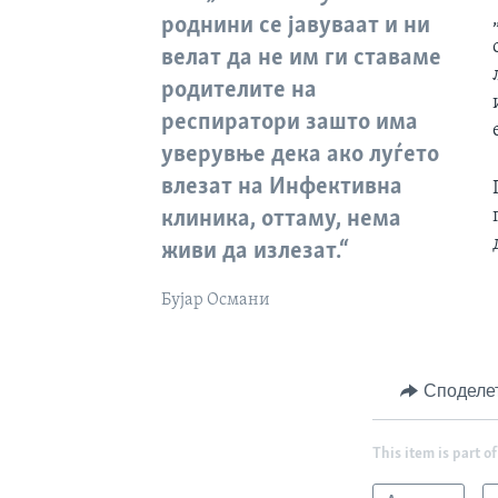
роднини се јавуваат и ни
велат да не им ги ставаме
родителите на
респиратори зашто има
уверувње дека ако луѓето
влезат на Инфективна
клиника, оттаму, нема
живи да излезат.“
Бујар Османи
Споделе
This item is part of