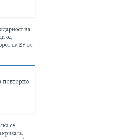
лидарност на
ци од
орот на ЕУ во
а повторно
ска се
акризата.