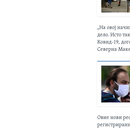
„На овој начи
дело. Исто та
Ковид-19, дог
Северна Маке
Овие нови рес
регистрирани