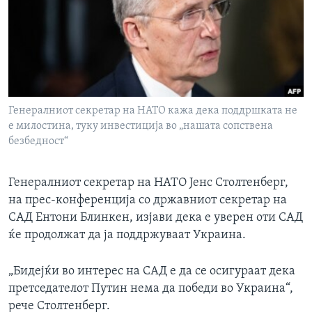
ИНТЕРВЈУА
Јазици
Генералниот секретар на НАТО кажа дека поддршката не
е милостина, туку инвестиција во „нашата сопствена
безбедност“
Генералниот секретар на НАТО Јенс Столтенберг,
на прес-конференција со државниот секретар на
САД Ентони Блинкен, изјави дека е уверен оти САД
ќе продолжат да ја поддржуваат Украина.
„Бидејќи во интерес на САД е да се осигураат дека
претседателот Путин нема да победи во Украина“,
рече Столтенберг.