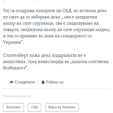
Тој ги поздрави напорите на САД, но истакна дека
не смее да се заборави дека „ ова е заеднички
напор на сите сојузници, ова е споделување на
товарот, заеднички напор на сите сојузници заедно,
и тоа го правиме во знак на солидарност со
Украина“.
Столтенберг кажа дека поддршката не е
милостина, туку инвестиција во „нашата сопствена
безбедност“.
Споделете
Follow us
This item is part of
Актуелно
САД
Војна во Украина