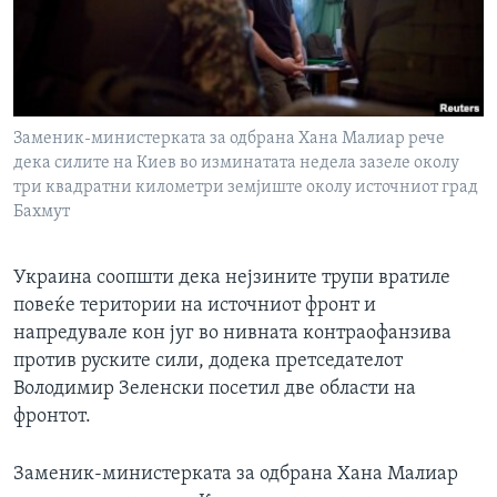
ИНТЕРВЈУА
Јазици
Заменик-министерката за одбрана Хана Малиар рече
дека силите на Киев во изминатата недела зазеле околу
три квадратни километри земјиште околу источниот град
Бахмут
Украина соопшти дека нејзините трупи вратиле
повеќе територии на источниот фронт и
напредувале кон југ во нивната контраофанзива
против руските сили, додека претседателот
Володимир Зеленски посетил две области на
фронтот.
Заменик-министерката за одбрана Хана Малиар