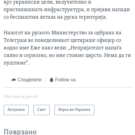
врз украински цели, вклучително и
пристанишната инфраструктура, и пријави напади
со беспилотни летала на руска територија.
Налогот на руското Министерство за одбрана на
Телеграм во понеделникот цитираше офицер со
кодно име Еже како вели: „Непријателот напаѓа
силно и сериозно, но ние стоиме цврсто. Нема да ги
пуштиме“.
Споделете
Follow us
This item is part of
Актуелно
Свет
Војна во Украина
Поврзано