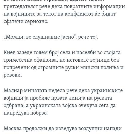
претседателот рече дека повратните информации
на војниците за текот на конфликтот ќе бидат
сфатени сериозно.
„Момци, ве слушнавме јасно“, рече тој.
Киев зазеде голем број села и населби во својата
тримесечна офанзива, но неговите војници беа
попречени од огромните руски мински полиња и
ровови.
Малиар минатата недела рече дека украинските
војници ја пробиле првата линија на руската
одбрана, а украинската војска очекува сега да
напредува побрзо.
Москва продолжи да изведува воздушни напади