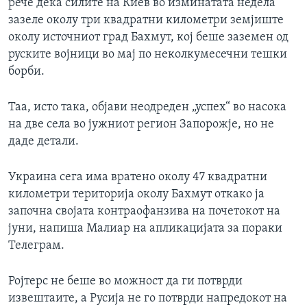
рече дека силите на Киев во изминатата недела
зазеле околу три квадратни километри земјиште
околу источниот град Бахмут, кој беше заземен од
руските војници во мај по неколкумесечни тешки
борби.
Таа, исто така, објави неодреден „успех“ во насока
на две села во јужниот регион Запорожје, но не
даде детали.
Украина сега има вратено околу 47 квадратни
километри територија околу Бахмут откако ја
започна својата контраофанзива на почетокот на
јуни, напиша Малиар на апликацијата за пораки
Телеграм.
Ројтерс не беше во можност да ги потврди
извештаите, а Русија не го потврди напредокот на