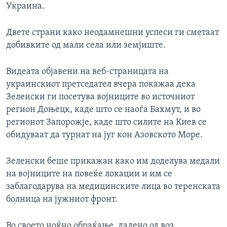
Украина.
Двете страни како неодамнешни успеси ги сметаат
добивките од мали села или земјиште.
Видеата објавени на веб-страницата на
украинскиот претседател вчера покажаа дека
Зеленски ги посетува војниците во источниот
регион Доњецк, каде што се наоѓа Бахмут, и во
регионот Запорожје, каде што силите на Киев се
обидуваат да турнат на југ кон Азовското Море.
Зеленски беше прикажан како им доделува медали
на војниците на повеќе локации и им се
заблагодарува на медицинските лица во теренската
болница на јужниот фронт.
Во своето ноќно обраќање, дадено од воз,