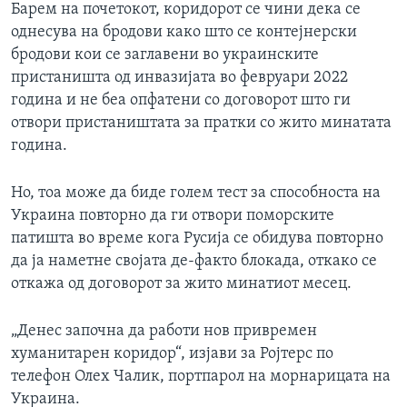
Барем на почетокот, коридорот се чини дека се
однесува на бродови како што се контејнерски
бродови кои се заглавени во украинските
пристаништа од инвазијата во февруари 2022
година и не беа опфатени со договорот што ги
отвори пристаништата за пратки со жито минатата
година.
Но, тоа може да биде голем тест за способноста на
Украина повторно да ги отвори поморските
патишта во време кога Русија се обидува повторно
да ја наметне својата де-факто блокада, откако се
откажа од договорот за жито минатиот месец.
„Денес започна да работи нов привремен
хуманитарен коридор“, изјави за Ројтерс по
телефон Олех Чалик, портпарол на морнарицата на
Украина.