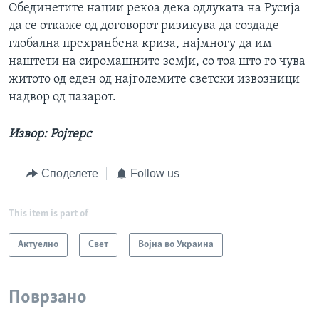
Обединетите нации рекоа дека одлуката на Русија
да се откаже од договорот ризикува да создаде
глобална прехранбена криза, најмногу да им
наштети на сиромашните земји, со тоа што го чува
житото од еден од најголемите светски извозници
надвор од пазарот.
Извор: Ројтерс
Споделете
Follow us
This item is part of
Актуелно
Свет
Војна во Украина
Поврзано