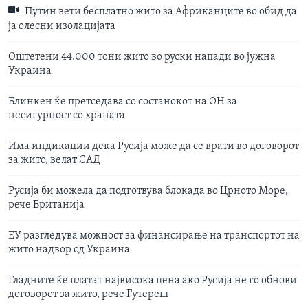
Путин вети бесплатно жито за Африканците во обид да
ја олесни изолацијата
Оштетени 44.000 тони жито во руски напади во јужна
Украина
Блинкен ќе претседава со состанокот на ОН за
несигурност со храната
Има индикации дека Русија може да се врати во договорот
за жито, велат САД
Русија би можела да подготвува блокада во Црното Море,
рече Британија
ЕУ разгледува можност за финансирање на транспортот на
жито надвор од Украина
Гладните ќе платат највисока цена ако Русија не го обнови
договорот за жито, рече Гутереш