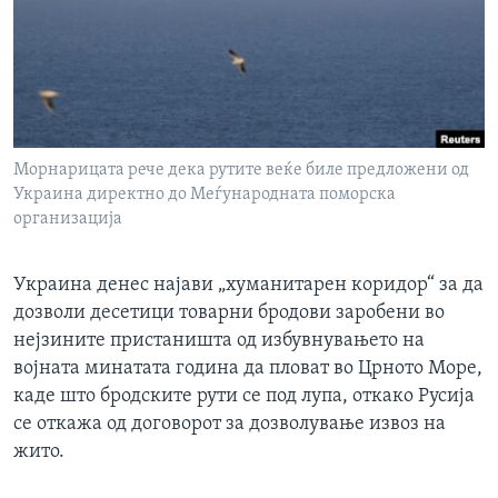
ИНТЕРВЈУА
Јазици
Морнарицата рече дека рутите веќе биле предложени од
Украина директно до Меѓународната поморска
организација
Украина денес најави „хуманитарен коридор“ за да
дозволи десетици товарни бродови заробени во
нејзините пристаништа од избувнувањето на
војната минатата година да пловат во Црното Море,
каде што бродските рути се под лупа, откако Русија
се откажа од договорот за дозволување извоз на
жито.