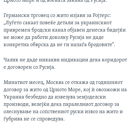
Црното Море и од воената закана од Русија.
Германски трговец со жито изјави за Ројтерс:
„Луѓето сакаат повеќе детали за украинскиот
привремен бродски канал објавен денеска бидејќи
не може да работи доколку Русија не даде
конкретна обврска да не ги напаѓа бродовите“.
Чалик не даде никакви индикации дека коридорот
е договорен со Русија.
Минатиот месец, Москва се откажа од годишниот
договор за жито од Црното Море, кој ѝ овозможи на
Украина безбедно да извезува земјоделски
производи, велејќи дека паралелниот договор за
олеснување на сопствениот руски извоз на жито и
ѓубрива не се спроведува.