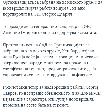
Организацијата за забрана на хемиското оружје да
ја извршат својата работа во Дума“, изјави
портпаролот на ОН, Стефан Дујарич.
Тој додаде дека генералниот секретар на ОН,
Антонио Гутереш силно ја поддржува истрагата.
Претставникот на САД во Организацијата за
забрана на хемиското оружје, Кен Вард, изјави
дека Русија веќе ја посетила локацијата и искажа
загриженост заради можноста од промена на
состојбата на теренот, пред истражителите да ја
спроведат мисијата за утврдување на фактите.
Рускиот министер за надворешни работи, Сергеј
Лавров, го негираше обвинението, и за „Би-Би-Си“
изјави дека гарантира оти Русија не извршила
промена на состојбата на теренот.