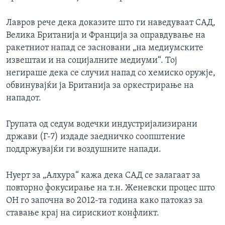
Лавров рече дека доказите што ги наведуваат САД,
Велика Британија и Франција за оправдување на
ракетниот напад се засновани „на медиумските
извештаи и на социјалните медиуми“. Тој
негираше дека се случил напад со хемиско оружје,
обвинувајќи ја Британија за оркестрирање на
нападот.
Групата од седум водечки индустријализирани
држави (Г-7) издаде заедничко соопштение
поддржувајќи ги воздушните напади.
Нуерт за „Алхура“ кажа дека САД се залагаат за
повторно фокусирање на т.н. Женевски процес што
ОН го започна во 2012-та година како патоказ за
ставање крај на сирискиот конфликт.