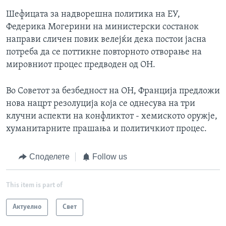
Шефицата за надворешна политика на ЕУ,
Федерика Могерини на министерски состанок
направи сличен повик велејќи дека постои јасна
потреба да се поттикне повторното отворање на
мировниот процес предводен од ОН.
Во Советот за безбедност на ОН, Франција предложи
нова нацрт резолуција која се однесува на три
клучни аспекти на конфликтот - хемиското оружје,
хуманитарните прашања и политичкиот процес.
Споделете
Follow us
This item is part of
Актуелно
Свет