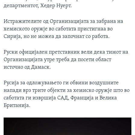
департментот, Хедер Нуерт.
Истражителите од Организацијата за забрана на
хемиското оружје во саботата пристигнаа во
Сирија, но не можеа да започнат со работа.
Руски официјален претставник вели дека тимот на
Организацијата утре треба да посети област
источно од Дамаск.
Русија за одложувањето ги обвини воздушните
напади врз трите објекти за хемиско оружје што во
саботата ги извршија САД, Франција и Велика
Британија.