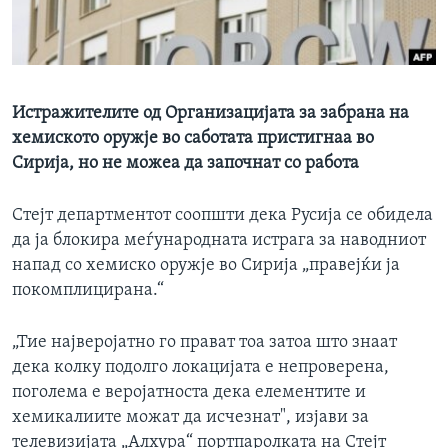
ИНТЕРВЈУА
Јазици
Истражителите од Организацијата за забрана на
хемиското оружје во саботата пристигнаа во
Сирија, но не можеа да започнат со работа
Стејт департментот соопшти дека Русија се обидела
да ја блокира меѓународната истрага за наводниот
напад со хемиско оружје во Сирија „правејќи ја
покомплицирана.“
„Тие најверојатно го прават тоа затоа што знаат
дека колку подолго локацијата е непроверена,
поголема е веројатноста дека елементите и
хемикалиите можат да исчезнат", изјави за
телевизијата „Алхура“ портпаролката на Стејт