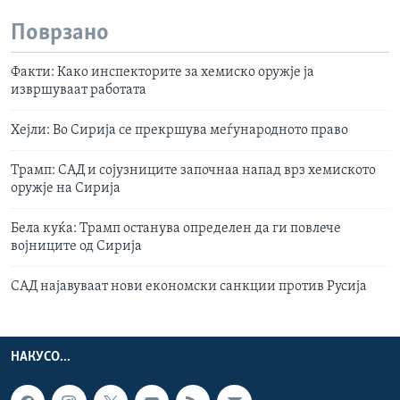
Поврзано
Факти: Како инспекторите за хемиско оружје ја
извршуваат работата
Хејли: Во Сирија се прекршува меѓународното право
Трамп: САД и сојузниците започнаа напад врз хемиското
оружје на Сирија
Бела куќа: Трамп останува определен да ги повлече
војниците од Сирија
САД најавуваат нови економски санкции против Русија
НАКУСО...