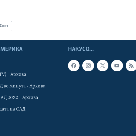
Свет
 АМЕРИКА
НАКУСО...
TV) - Архива
Д во минута - Архива
САД 2020 - Архива
дата на САД