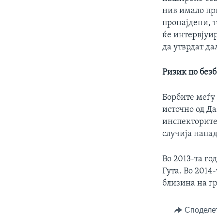
нив имало пр
пронајдени, 
ќе интервјуи
да утврдат д
Ризик по без
Борбите меѓу 
источно од Да
инспекторите
случија напад
Во 2013-та го
Гута. Во 2014
близина на гр
Споделе