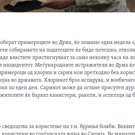
соберат примероците во Дума, ќе помине една недела 
ачи собирањето на податоците ќе биде потешко, откол
аде властите пристигнуваат за само неколку часа на л
ил инцидентот. Меѓународните истражители во Дума ќе
примероци од хлорин и сарин кои претходно беа корис
ојна во државата. Хлоринот брзо испарува, и вообичае
ран по еден ден. Саринот може да остане присутен дур
жителите ќе бараат канистери, ракети, и остатоци од 
 сведоштва за користење на т.н. буриња бомби. Вакви
користени во граѓанската војна во Сирија. Во минатот