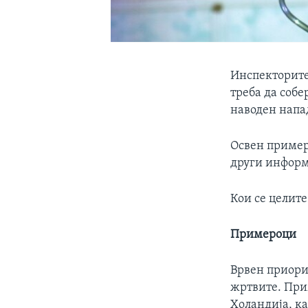
Инспекторите 
треба да соб
наводен напа
Освен примеро
други информ
Кои се целите
Примероци
Врвен приори
жртвите. При
Холандија, к