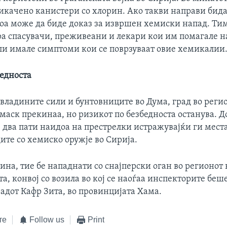
икачено канистери со хлорин. Ако такви направи бид
тоа може да биде доказ за извршен хемиски напад. Тим
ра спасувачи, преживеани и лекари кои им помагале н
али имале симптоми кои се поврзуваат овие хемикалии
бедноста
владините сили и бунтовниците во Дума, град во регио
маск прекинаа, но ризикот по безбедноста останува. Д
 два пати наидоа на престрелки истражувајќи ги места
ите со хемиско оружје во Сирија.
дина, тие бе нападнати со снајперски оган во регионот
-та, конвој со возила во кој се наоѓаа инспекторите беш
адот Кафр Зита, во провинцијата Хама.
те
Follow us
Print