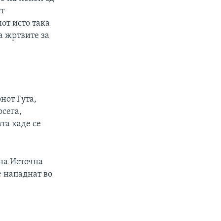
ат
от исто така
а жртвите за
.
нот Гута,
осега,
та каде се
 на Источна
е нападнат во