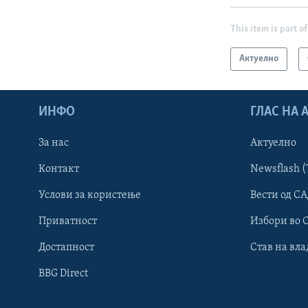
This item is part of
Актуелно
ИНФО
ГЛАС НА
За нас
Актуелно
Контакт
Newsflash (
Learning English
Услови за користење
Вести од СА
Приватност
Избори во 
НАКУСО...
Достапност
Став на вла
BBG Direct
Јазици