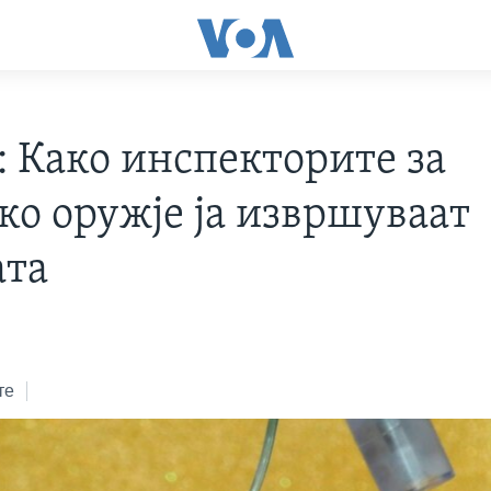
: Како инспекторите за
ко оружје ја извршуваат
ата
те