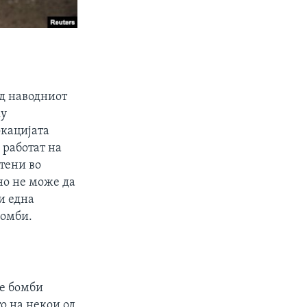
од наводниот
ку
окацијата
 работат на
тени во
но не може да
и една
бомби.
те бомби
о на некои од