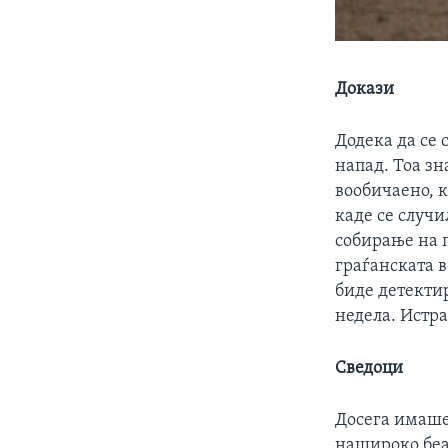
Докази
Додека да се 
напад. Тоа зн
вообичаено, к
каде се случ
собирање на 
граѓанската в
биде детекти
недела. Истра
Сведоци
Досега имаше
нашироко беа 