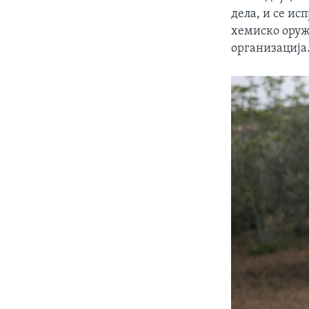
дела, и се ис
хемиско оружј
организација