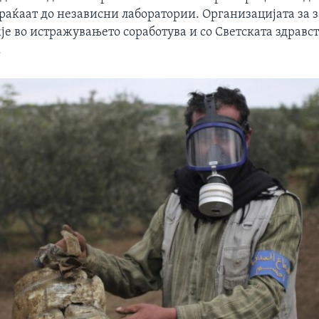
праќаат до независни лаборатории. Организацијата за 
е во истражувањето соработува и со Светската здравс
.