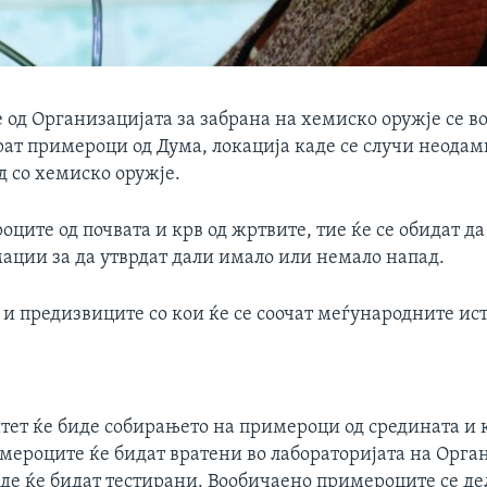
од Организацијата за забрана на хемиско оружје се во
eрат примероци од Дума, локација каде се случи неод
д со хемиско оружје.
ците од почвата и крв од жртвите, тие ќе се обидат да
ации за да утврдат дали имало или немало напад.
 и предизвиците со кои ќе се соочат меѓународните и
тет ќе биде собирањето на примероци од средината и 
мероците ќе бидат вратени во лабораторијата на Орган
аде ќе бидат тестирани. Вообичаено примероците се де