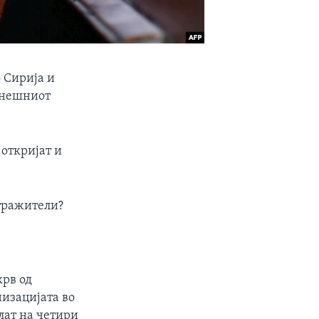
 Сирија и
амнешниот
 откријат и
стражители?
крв од
изацијата во
лат на четири