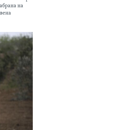
забрана на
твена