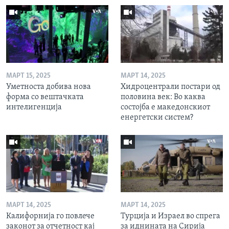
МАРТ 15, 2025
МАРТ 14, 2025
Уметноста добива нова
Хидроцентрали постари од
форма со вештачката
половина век: Во каква
интелигенција
состојба е македонскиот
енергетски систем?
МАРТ 14, 2025
МАРТ 14, 2025
Калифорнија го повлече
Турција и Израел во спрега
законот за отчетност кај
за иднината на Сирија