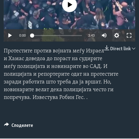
No media source currently available
ИНТЕРВЈУА
Јазици
0:00
3:43
Direct link
Протестите против војната меѓу Израел
и Хамас доведоа до пораст на судирите
меѓу полицијата и новинарите во САД. И
полицијата и репортерите одат на протестите
заради работата што треба да ја вршат. Но,
новинарите велат дека полицијата често ги
попречува. Известува Робин Гес. .
Споделете