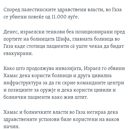
Според палестинските здравствени власти, во Газа
се убиени повеќе од 11.000 луѓе.
Денес, израелски тенкови беа позиционирани пред
портите на болницата Шифа, главната болница во
Газа каде стотици пациенти сè уште чекаа да бидат
евакуирани.
Како што продолжува инвазијата, Израел го обвини
Хамас дека користи болници и друга цивилна
инфраструктура за да ги скрие командните центри
и позициите за оружје и дека користи цивили и
болнички пациенти како жив штит.
Хамас и болничките власти во Газа негираа дека
здравствените установи биле користени на ваков
начин.