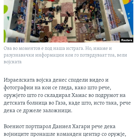
ИНТЕРВЈУА
Јазици
Ова во моментов е под наша истрага. Но, имаме и
разузнавачки информации кои го потврдуваат тоа, вели
војската
Израелската војска денес сподели видео и
фотографии на кои се гледа, како што рече,
оружјето што го складирал Хамас во подрумот на
детската болница во Газа, каде што, исто така, рече
дека се држеле заложници.
Воениот портпарол Даниел Хагари рече дека
војниците пронашле команден центар со оружје,