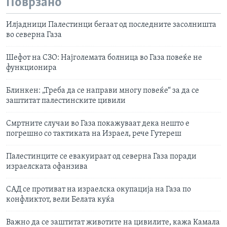
Поврзано
Илјадници Палестинци бегаат од последните засолништа
во северна Газа
Шефот на СЗО: Најголемата болница во Газа повеќе не
функционира
Блинкен: „Треба да се направи многу повеќе“ за да се
заштитат палестинските цивили
Смртните случаи во Газа покажуваат дека нешто е
погрешно со тактиката на Израел, рече Гутереш
Палестинците се евакуираат од северна Газа поради
израелската офанзива
САД се противат на израелска окупација на Газа по
конфликтот, вели Белата куќа
Важно да се заштитат животите на цивилите, кажа Камала