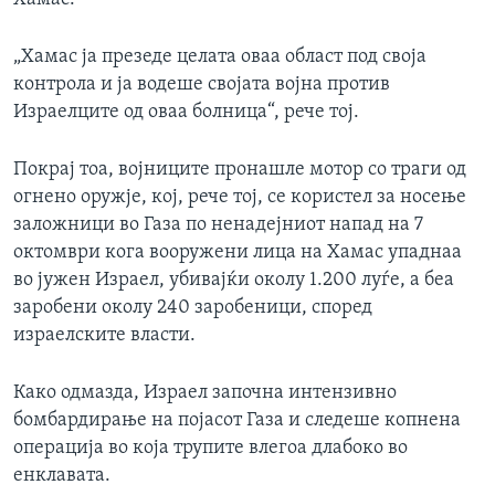
„Хамас ја презеде целата оваа област под своја
контрола и ја водеше својата војна против
Израелците од оваа болница“, рече тој.
Покрај тоа, војниците пронашле мотор со траги од
огнено оружје, кој, рече тој, се користел за носење
заложници во Газа по ненадејниот напад на 7
октомври кога вооружени лица на Хамас упаднаа
во јужен Израел, убивајќи околу 1.200 луѓе, а беа
заробени околу 240 заробеници, според
израелските власти.
Како одмазда, Израел започна интензивно
бомбардирање на појасот Газа и следеше копнена
операција во која трупите влегоа длабоко во
енклавата.