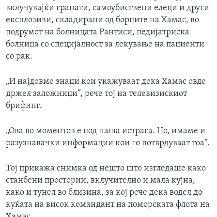
вклучувајќи гранати, самоубиствени елеци и други
експлозиви, складирани од борците на Хамас, во
подрумот на болницата Рантиси, педијатриска
болница со специјалност за лекување на пациенти
со рак.
„И најдовме знаци кои укажуваат дека Хамас овде
држел заложници“, рече тој на телевизискиот
брифинг.
„Ова во моментов е под наша истрага. Но, имаме и
разузнавачки информации кои го потврдуваат тоа“.
Тој прикажа снимка од нешто што изгледаше како
станбени простории, вклучително и мала кујна,
како и тунел во близина, за кој рече дека водел до
куќата на висок командант на поморската флота на
Хамас.