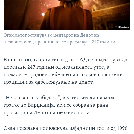
ИНТЕРВЈУА
Јазици
Огнометот останува во центарот на Денот на
независноста, празник кој се прославува 247 години
Вашингтон, главниот град на САД се подготвува да
прослави 247 години од независност утре, а
помалите градови веќе почнаа со свои сопствени
традиции за одбележување на денот.
„Нека ѕвони слободата“, велат жители на мало
гратче во Вирџинија, кои се собраа за рана
прослава на Денот на независноста.
Оваа прослава привлекува илјадници гости од 1996