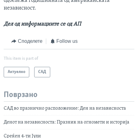
одбележа годишнината од американската
независност.
Дел од информациите се од АП
Споделете
Follow us
This item is part of
Актуелно
САД
Поврзано
САД во празнично расположение: Ден на независноста
Денот на независноста: Празник на огномети и историја
Среќен 4-ти Јули