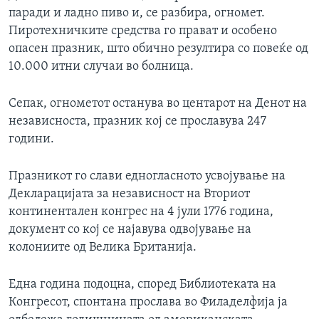
паради и ладно пиво и, се разбира, огномет.
Пиротехничките средства го прават и особено
опасен празник, што обично резултира со повеќе од
10.000 итни случаи во болница.
Сепак, огнометот останува во центарот на Денот на
независноста, празник кој се прославува 247
години.
Празникот го слави едногласното усвојување на
Декларацијата за независност на Вториот
континентален конгрес на 4 јули 1776 година,
документ со кој се најавува одвојување на
колониите од Велика Британија.
Една година подоцна, според Библиотеката на
Конгресот, спонтана прослава во Филаделфија ја