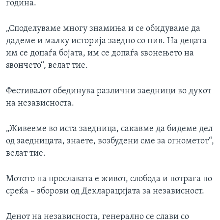
година.
„Споделуваме многу знамиња и се обидуваме да
дадеме и малку историја заедно со нив. На децата
им се допаѓа бојата, им се допаѓа ѕвонењето на
ѕвончето“, велат тие.
Фестивалот обединува различни заедници во духот
на независноста.
„Живееме во иста заедница, сакавме да бидеме дел
од заедницата, знаете, возбудени сме за огнометот“,
велат тие.
Мотото на прославата е живот, слобода и потрага по
среќа – зборови од Декларацијата за независност.
Денот на независноста, генерално се слави со