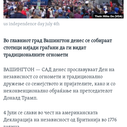
ИНТЕРВЈУА
Јазици
us independence day july 4th
Во главниот град Вашингтон денес се собираат
стотици илјади граѓани да ги видат
традиционалните огномети
ВАШИНГТОН —
САД денес прославуваат Ден на
независност со огномети и традиционално
дружење со семејството и пријателите, како и со
неконвенционално обраќање на претседателот
Доналд Трамп.
4 Јули се слави во чест на американската
Декларација на независност од Британија во 1776