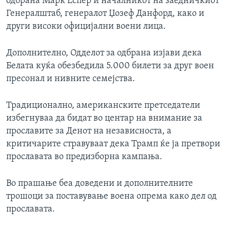
одбрана Марк Еспер и началникот на заедничкиот
Генералштаб, генералот Џозеф Данфорд, како и
други високи официјални воени лица.
Дополнително, Одделот за одбрана изјави дека
Белата куќа обезбедила 5.000 билети за друг воен
пресонал и нивните семејства.
Традиционално, американските претседатели
избегнуваа да бидат во центар на внимание за
прославите за Денот на независноста, а
критичарите стравуваат дека Трамп ќе ја претвори
прославата во предизборна кампања.
Во прашање беа доведени и дополнителните
трошоци за поставување воена опрема како дел од
прославата.