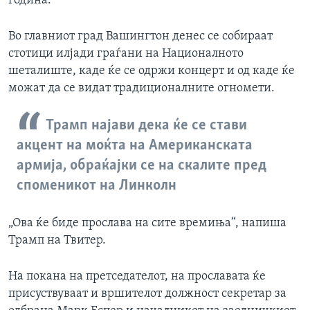
година.
Во главниот град Вашингтон денес се собираат
стотици илјади граѓани на Националното
шеталиште, каде ќе се одржи концерт и од каде ќе
можат да се видат традиционалните огномети.
Трамп најави дека ќе се стави
акцент на моќта на Американската
армија, обраќајки се на скалите пред
споменикот на Линколн
„Ова ќе биде прослава на сите времиња“, напиша
Трамп на Твитер.
На покана на претседателот, на прославата ќе
присуствуваат и вршителот должност секретар за