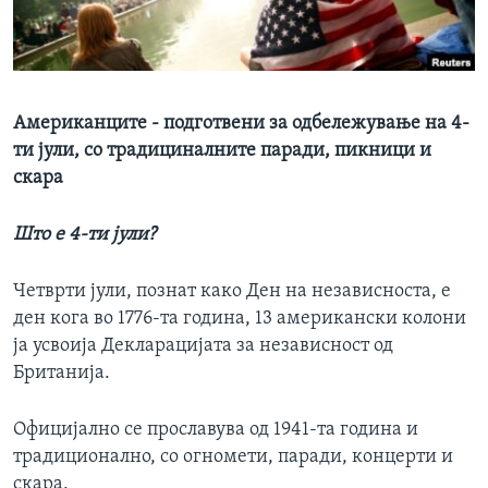
ИНТЕРВЈУА
Јазици
Американците - подготвени за одбележување на 4-
ти јули, со традициналните паради, пикници и
скара
Што е 4-ти јули?
Четврти јули, познат како Ден на независноста, е
ден кога во 1776-та година, 13 американски колони
ја усвоија Декларацијата за независност од
Британија.
Официјално се прославува од 1941-та година и
традиционално, со огномети, паради, концерти и
скара.