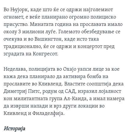
Во Њујорк, каде што ќе се одржи најголемиот
огномет, е веќе планирано огромно полициско
присуство. Минатата година на прославата имало
околу 3 милиони луѓе. Големото обезбедување се
очекува и во Вашингтон, каде исто така
традиционално, ќе се одржи и концертот пред
зградата на Конгресот.
Неделава, полицијата во Охајо уапси лице за кое
кажа дека планирало да активира бомба на
прославите во Кливленд. Властите соопштија дека
Диметриј Питс, родум од САД, изразил лојалност
кон милитантната група Ал-Каида, а имал намера
да изврши напади и врз други локации во
Кливленд и Филаделфија.
Историја