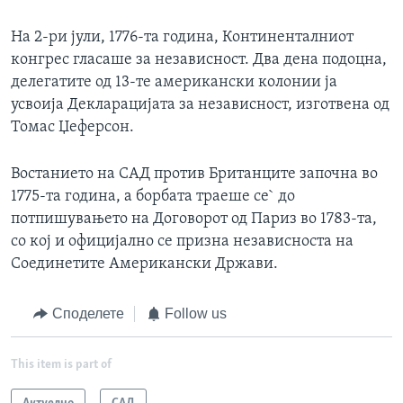
На 2-ри јули, 1776-та година, Континенталниот
конгрес гласаше за независност. Два дена подоцна,
делегатите од 13-те американски колонии ја
усвоија Декларацијата за независност, изготвена од
Томас Џеферсон.
Востанието на САД против Британците започна во
1775-та година, а борбата траеше се` до
потпишувањето на Договорот од Париз во 1783-та,
со кој и официјално се призна независноста на
Соединетите Американски Држави.
Споделете
Follow us
This item is part of