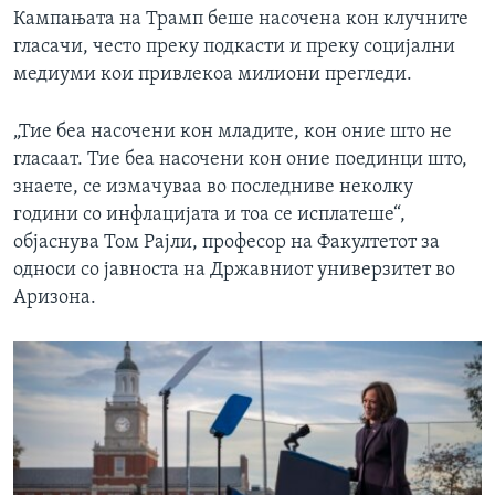
Кампањата на Трамп беше насочена кон клучните
гласачи, често преку подкасти и преку социјални
медиуми кои привлекоа милиони прегледи.
„Тие беа насочени кон младите, кон оние што не
гласаат. Тие беа насочени кон оние поединци што,
знаете, се измачуваа во последниве неколку
години со инфлацијата и тоа се исплатеше“,
објаснува Том Рајли, професор на Факултетот за
односи со јавноста на Државниот универзитет во
Аризона.