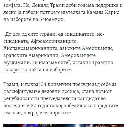
земјата. Но, Доналд Трамп доби голема поддршка и
лесно ја победи потпретседателката Камала Харис
на изборите на 5 ноември.
„Дојдоа од сите страни, од синдикатите, не-
синдиката, Афроамериканците,
Хиспаноамериканците, азиските Американци,
арапските Американци, Американците
муслимани. Ги имавме сите“, истакна Трамп во
говорот во ноќта на изборите.
Трамп, и покрај 34 кривични пресуди зад себе за
фалсификување деловни досиеја, стана првиот
републикански претседателски кандидат во
последните 20 години кој победил и со народните
гласови, покрај електорските.