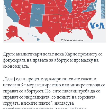
Други аналитичари велат дека Харис премногу се
фокусирала на правата за абортус и премалку на
економијата.
„Одвај еден процент од американските гласачи
некогаш ќе мораат директно или индиректно да се
справат со абортусот. Но, сите гласачи треба да се
справат со инфлацијата, со цените на горивата,
струјата, ниските плати “, нагласува