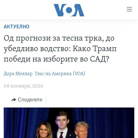
Линкови
за
пристапност
АКТУЕЛНО
ДОМА
Премини
Од прогнози за тесна трка, до
на
РУБРИКИ
убедливо водство: Како Трамп
главната
ФОТОГАЛЕРИИ
САД
содржина
победи на изборите во САД?
Премини
ДОКУМЕНТАРЦИ
МАКЕДОНИЈА
до
Дора Меквар
Глас на Америка (VOA)
АРХИВИРАНА ПРОГРАМА
СВЕТ
страната
08 ноември, 2024
ЗА НАС
за
ЕКОНОМИЈА
NEWSFLASH - АРХИВА
навигација
Споделете
ПОЛИТИКА
ВЕСТИ ОД САД ВО МИНУТА - АРХИВА
Пребарувај
Learning English
ЗДРАВЈЕ
ИЗБОРИ ВО САД 2020 - АРХИВА
НАКУСО...
НАУКА
УМЕТНОСТ И ЗАБАВА