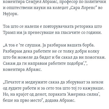
коментира Семјуел Абрамс, професор по политички
и општествени науки на колеџот „Сара Лоренс“ во
Њујорк.
Тоа што се налепи е повторувачката реторика што
Трамп им ја пренесуваше на гласачите со години.
„А тоа е ‘те слушам. Ја разбирам вашата борба.
Разбирам дека работите не се толку добри колку
што би можеле да бидат и би сакал да ви помогнам.
Сакам да ги направам работите подобри’,“,
коментира Абрамс.
„Печатот и медиумите сакаа да зборуваат за некои
од лудите работи и за сето тоа што тој го кажуваше.
Но, на крајот од денот, пораката ‘Америка силна’,
беше на прво место“, додава Абрамс.