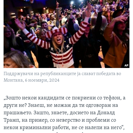
Поддржувачи на републиканците ја слават победата во
Монтана, 6 ноември, 2024
„Зошто некои кандидати се покриени со тефлон, а
други не? Знаеш, не можам да ти одговорам на
прашањето. Зашто, знаете, досието на Доналд
Трамп, на пример, со неверство и проблеми со
некои криминални работи, не се налепи на него“,