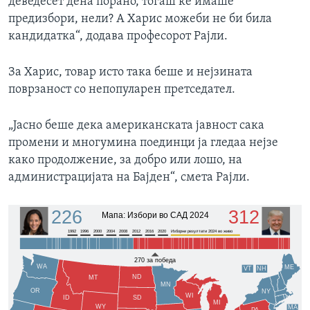
деведесет дена порано, тогаш ќе имаше
предизбори, нели? А Харис можеби не би била
кандидатка“, додава професорот Рајли.
За Харис, товар исто така беше и нејзината
поврзаност со непопуларен претседател.
„Јасно беше дека американската јавност сака
промени и многумина поединци ја гледаа нејзе
како продолжение, за добро или лошо, на
администрацијата на Бајден“, смета Рајли.