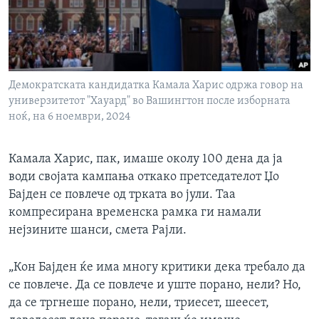
Демократската кандидатка Камала Харис одржа говор на
универзитетот "Хауард" во Вашингтон после изборната
ноќ, на 6 ноември, 2024
Камала Харис, пак, имаше околу 100 дена да ја
води својата кампања откако претседателот Џо
Бајден се повлече од трката во јули. Таа
компресирана временска рамка ги намали
нејзините шанси, смета Рајли.
„Кон Бајден ќе има многу критики дека требало да
се повлече. Да се повлече и уште порано, нели? Но,
да се тргнеше порано, нели, триесет, шеесет,