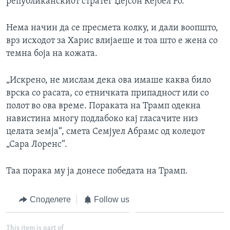
републиканскиот стратег Џејсон Кејбел Ро.
Нема начин да се пресмета колку, и дали воопшто,
врз исходот за Харис влијаеше и тоа што е жена со
темна боја на кожата.
„Искрено, не мислам дека ова имаше каква било
врска со расата, со етничката припадност или со
полот во ова време. Пораката на Трамп одекна
навистина многу подлабоко кај гласачите низ
целата земја“, смета Семјуел Абрамс од колеџот
„Сара Лоренс“.
Таа порака му ја донесе победата на Трамп.
Споделете
Follow us
This item is part of