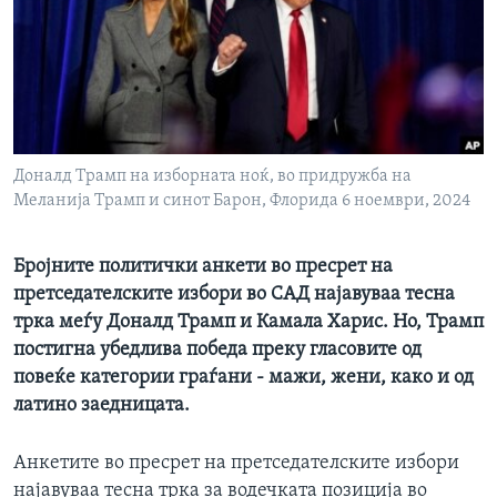
ИНТЕРВЈУА
Јазици
Доналд Трамп на изборната ноќ, во придружба на
Меланија Трамп и синот Барон, Флорида 6 ноември, 2024
Бројните политички анкети во пресрет на
претседателските избори во САД најавуваа тесна
трка меѓу Доналд Трамп и Камала Харис. Но, Трамп
постигна убедлива победа преку гласовите од
повеќе категории граѓани - мажи, жени, како и од
латино заедницата.
Анкетите во пресрет на претседателските избори
најавуваа тесна трка за водечката позиција во