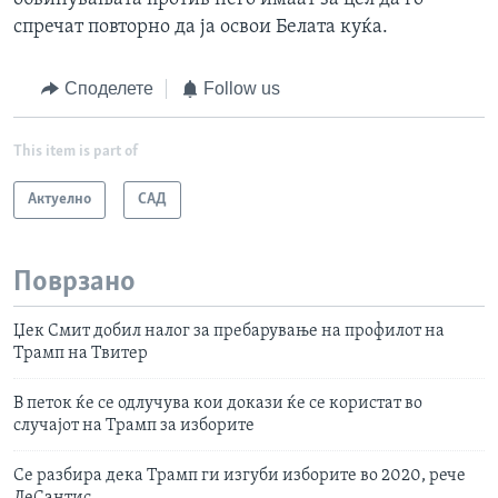
спречат повторно да ја освои Белата куќа.
Споделете
Follow us
This item is part of
Актуелно
САД
Поврзано
Џек Смит добил налог за пребарување на профилот на
Трамп на Твитер
В петок ќе се одлучува кои докази ќе се користат во
случајот на Трамп за изборите
Се разбира дека Трамп ги изгуби изборите во 2020, рече