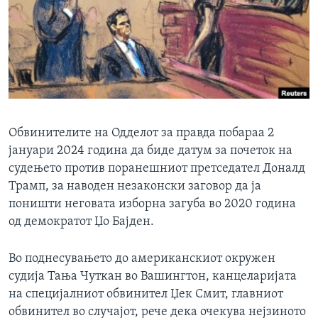
ИНТЕРВЈУА
Јазици
Обвинителите на Одделот за правда побараа 2
јануари 2024 година да биде датум за почеток на
судењето против поранешниот претседател Доналд
Трамп, за наводен незаконски заговор да ја
поништи неговата изборна загуба во 2020 година
од демократот Џо Бајден.
Во поднесувањето до американскиот окружен
судија Тања Чуткан во Вашингтон, канцеларијата
на специјалниот обвинител Џек Смит, главниот
обвинител во случајот, рече дека очекува нејзиното