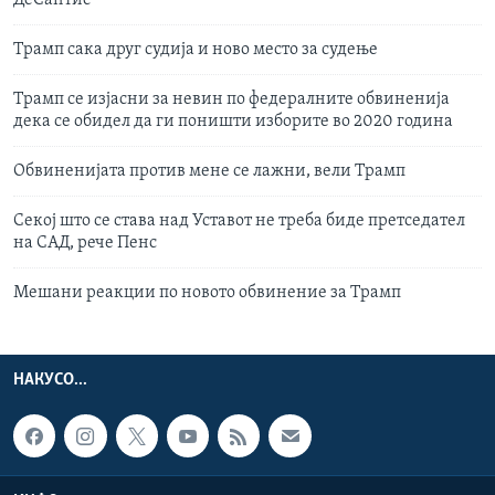
ДеСантис
Трамп сака друг судија и ново место за судење
Трамп се изјасни за невин по федералните обвиненија
дека се обидел да ги поништи изборите во 2020 година
Обвиненијата против мене се лажни, вели Трамп
Секој што се става над Уставот не треба биде претседател
на САД, рече Пенс
Мешани реакции по новото обвинение за Трамп
НАКУСО...