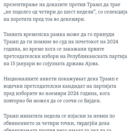
презентирање на доказите против Трамп да трае
„не подолго од четири до шест недели“, со селекција
на поротата пред тоа во декември.
Таквата временска рамка може да го принуди
Трамп да ги помине во суд на почетокот на 2024
година, во време кога се закажани првите
претседателски избори на Републиканската партија
на 15 јануари во сојузната држава Ајова.
Националните анкети покажуваат дека Трамп е
водечки претседателски кандидат на партијата
пред изборите во ноември 2024 година, кога
повторно би можел да се соочи со Бајден.
Трамп минатата недела се изјасни за невин по
обвинението за четири точки, тврдејќи дека
обвинувањата против него имаат за цел да го