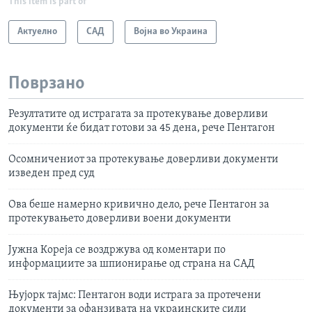
This item is part of
Актуелно
САД
Војна во Украина
Поврзано
Резултатите од истрагата за протекување доверливи
документи ќе бидат готови за 45 дена, рече Пентагон
Осомничениот за протекување доверливи документи
изведен пред суд
Ова беше намерно кривично дело, рече Пентагон за
протекувањето доверливи воени документи
Јужна Кореја се воздржува од коментари по
информациите за шпионирање од страна на САД
Њујорк тајмс: Пентагон води истрага за протечени
документи за офанзивата на украинските сили