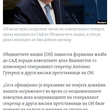
ИНТЕРВЈУА
Јазици
ОН велат дека испратиле писмо во понеделникот вечерта
преку мисијата на САД во Обединетите нации, и оти до
денес попладне не бил добиен одговор
Обединетите нации (ОН) поднесоа формална жалба
до САД поради извештаите дека Вашингтон го
шпионирал генералниот секретар Антонио
Гутереш и други високи претставници на ОН.
„Сега официјално ја изразивме на земјата домаќин
нашата загриженост во врска со неодамнешните
извештаи дека комуникациите на генералниот
секретар и други високи претставници на ОН биле
предмет на надзор и мешање од страна на