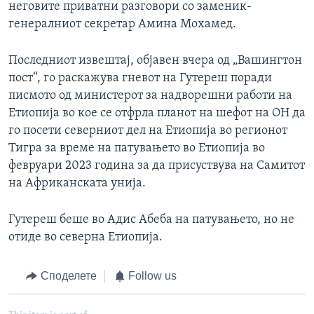
неговите приватни разговори со заменик-
генералниот секретар Амина Мохамед.
Последниот извештај, објавен вчера од „Вашингтон
пост“, го раскажува гневот на Гутереш поради
писмото од министерот за надворешни работи на
Етиопија во кое се отфрла планот на шефот на ОН да
го посети северниот дел на Етиопија во регионот
Тигра за време на патувањето во Етиопија во
февруари 2023 година за да присуствува на Самитот
на Африканската унија.
Гутереш беше во Адис Абеба на патувањето, но не
отиде во северна Етиопија.
Споделете
Follow us