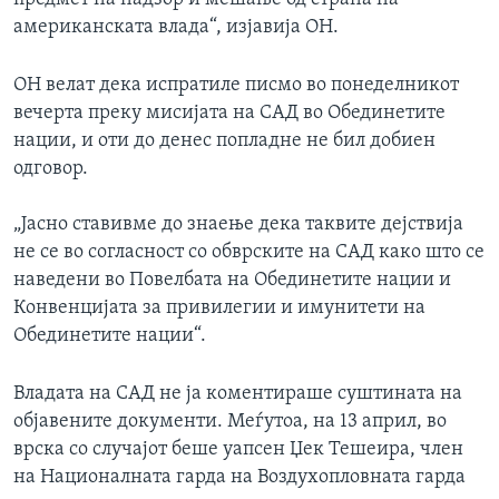
американската влада“, изјавија ОН.
ОН велат дека испратиле писмо во понеделникот
вечерта преку мисијата на САД во Обединетите
нации, и оти до денес попладне не бил добиен
одговор.
„Јасно ставивме до знаење дека таквите дејствија
не се во согласност со обврските на САД како што се
наведени во Повелбата на Обединетите нации и
Конвенцијата за привилегии и имунитети на
Обединетите нации“.
Владата на САД не ја коментираше суштината на
објавените документи. Меѓутоа, на 13 април, во
врска со случајот беше уапсен Џек Тешеира, член
на Националната гарда на Воздухопловната гарда