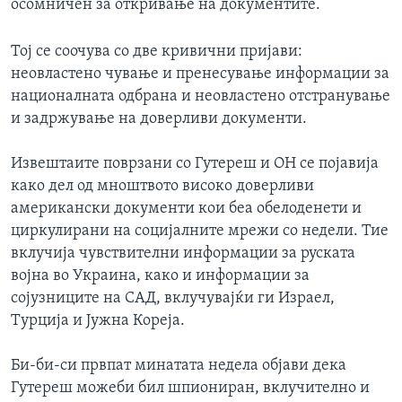
осомничен за откривање на документите.
Тој се соочува со две кривични пријави:
неовластено чување и пренесување информации за
националната одбрана и неовластено отстранување
и задржување на доверливи документи.
Извештаите поврзани со Гутереш и ОН се појавија
како дел од мноштвото високо доверливи
американски документи кои беа обелоденети и
циркулирани на социјалните мрежи со недели. Тие
вклучија чувствителни информации за руската
војна во Украина, како и информации за
сојузниците на САД, вклучувајќи ги Израел,
Турција и Јужна Кореја.
Би-би-си првпат минатата недела објави дека
Гутереш можеби бил шпиониран, вклучително и