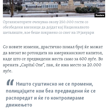
Организаторите очекуваа околу 250.000 гости со
обезбедени влезници да дојдат кај Националното
шеталиште, кое беше покриено со снег на 19 јануари
Со новите измени, драстично помал број ќе можат
да влезат во ротондата на американскиот капитол,
каде што се предвидени места само за 600 луѓе. Во
арената „Capital One“, пак, ќе има место за 20.000
луѓе.
Ништо суштинско не се промени,
полицајците кои беа предвидени ќе се
распоредат и ќе го контролираме
движењето