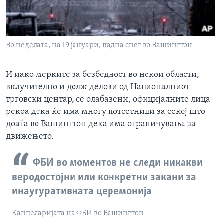
Во неделата, на 19 јануари, падна снег во Вашингтон
И иако мерките за безбедност во некои области,
вклучително и долж делови од Националниот
трговски центар, се олабавени, официјалните лица
рекоа дека ќе има многу потсетници за секој што
доаѓа во Вашингтон дека има ограничувања за
движењето.
ФБИ во моментов не следи никакви
веродостојни или конкретни закани за
инаугуративната церемонија
Канцеларијата на ФБИ во Вашингтон