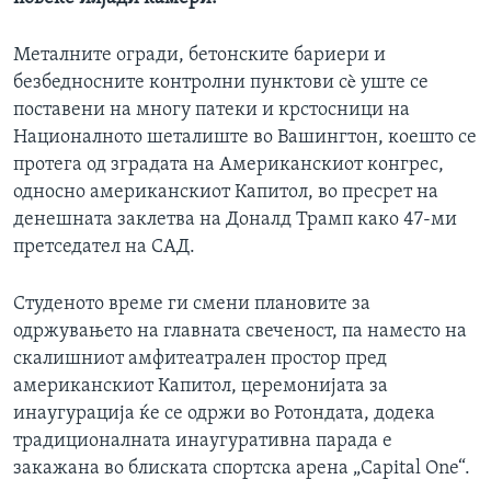
Металните огради, бетонските бариери и
безбедносните контролни пунктови сè уште се
поставени на многу патеки и крстосници на
Националното шеталиште во Вашингтон, коешто се
протега од зградата на Американскиот конгрес,
односно американскиот Капитол, во пресрет на
денешната заклетва на Доналд Трамп како 47-ми
претседател на САД.
Студеното време ги смени плановите за
одржувањето на главната свеченост, па наместо на
скалишниот амфитеатрален простор пред
американскиот Капитол, церемонијата за
инаугурација ќе се одржи во Ротондата, додека
традиционалната инаугуративна парада е
закажана во блиската спортска арена „Capital One“.