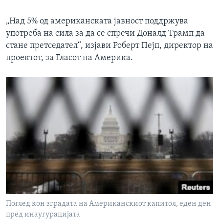
„Над 5% од американската јавност поддржува
употреба на сила за да се спречи Доналд Трамп да
стане претседател“, изјави Роберт Пејп, директор на
проектот, за Гласот на Америка.
Поглед кон зградата на Американскиот капитол, еден ден
пред инаугурацијата