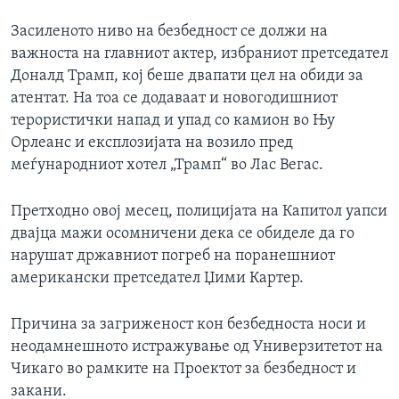
Засиленото ниво на безбедност се должи на
важноста на главниот актер, избраниот претседател
Доналд Трамп, кој беше двапати цел на обиди за
атентат. На тоа се додаваат и новогодишниот
терористички напад и упад со камион во Њу
Орлеанс и експлозијата на возило пред
меѓународниот хотел „Трамп“ во Лас Вегас.
Претходно овој месец, полицијата на Капитол уапси
двајца мажи осомничени дека се обиделе да го
нарушат државниот погреб на поранешниот
американски претседател Џими Картер.
Причина за загриженост кон безбедноста носи и
неодамнешното истражување од Универзитетот на
Чикаго во рамките на Проектот за безбедност и
закани.