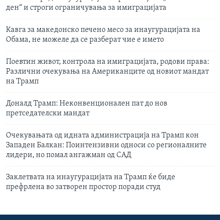
ден“ и строги ограничувања за имиграцијата
Кавга за македонско печено месо за инаугурацијата на
Обама, не можеле да се разберат чие е името
Поевтин живот, контрола на имиграцијата, родови права:
Различни очекувања на Американците од новиот мандат
на Трамп
Доналд Трамп: Неконвенционален пат до нов
претседателски мандат
Очекувањата од идната администрација на Трамп кон
Западен Балкан: Поинтензивни односи со регионалните
лидери, но помал ангажман од САД
Заклетвата на инаугурацијата на Трамп ќе биде
префрлена во затворен простор поради студ