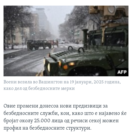
Воени возила во Вашингтон на 19 јануари, 2025 година,
како дел од безбедносните мерки
Овие промени донесоа нови предизвици за
безбедносните служби, кои, како што е најавено ќе
бројат околу 25.000 лица од речиси секој можен
профил на безбедносните структури.