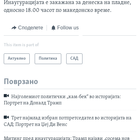
Инаугурацијата е закажана за денеска на пладне,
односно 18.00 часот по македонско време.
Споделете
Follow us
This item is part of
Актуелно
Политика
САД
Поврзано
Најголемиот политички „кам-бек“ во историјата:
Портрет на Доналд Трамп
Трет најмлад избран потпретседател во историјата на
САД: Портрет на Џеј Ди Венс
Митинг пред инаугурацијата: Трамп најави „сосема нов