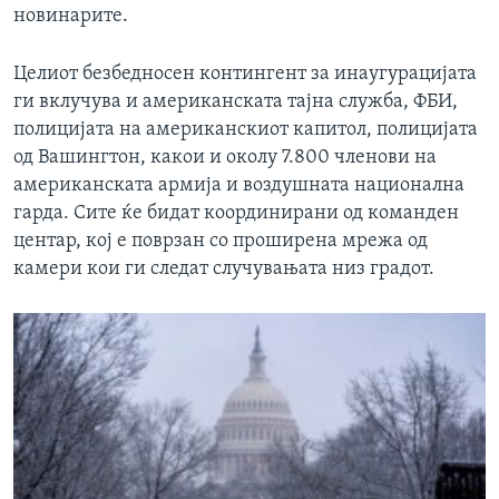
новинарите.
Целиот безбедносен контингент за инаугурацијата
ги вклучува и американската тајна служба, ФБИ,
полицијата на американскиот капитол, полицијата
од Вашингтон, какои и околу 7.800 членови на
американската армија и воздушната национална
гарда. Сите ќе бидат координирани од команден
центар, кој е поврзан со проширена мрежа од
камери кои ги следат случувањата низ градот.