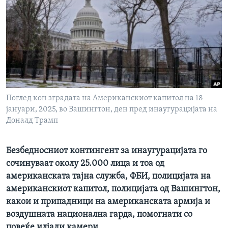
ИНТЕРВЈУА
Јазици
Поглед кон зградата на Американскиот капитол на 18
јануари, 2025, во Вашингтон, ден пред инаугурацијата на
Доналд Трамп
Безбедносниот контингент за инаугурацијата го
сочинуваат околу 25.000 лица и тоа од
американската тајна служба, ФБИ, полицијата на
американскиот капитол, полицијата од Вашингтон,
какои и припадници на американската армија и
воздушната национална гарда, помогнати со
повеќе илјади камери.