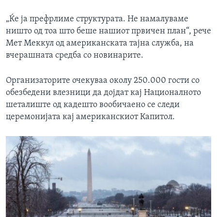
„Ќе ја префрлиме структурата. Не намалуваме
ништо од тоа што беше нашиот првичен план“, рече
Мет Меккул од американската тајна служба, на
вчерашната средба со новинарите.
Организаторите очекуваа околу 250.000 гости со
обезбедени влезници да дојдат кај Националното
шеталиште од кадешто вообичаено се следи
церемонијата кај американскиот Капитол.