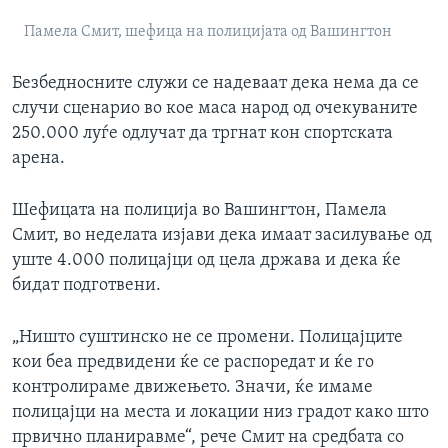
Памела Смит, шефица на полицијата од Вашингтон
Безбедносните служи се надеваат дека нема да се
случи сценарио во кое маса народ од очекуваните
250.000 луѓе одлучат да тргнат кон спортската
арена.
Шефицата на полиција во Вашингтон, Памела
Смит, во неделата изјави дека имаат засилување од
уште 4.000 полицајци од цела држава и дека ќе
бидат подготвени.
„Ништо суштинско не се промени. Полицајците
кои беа предвидени ќе се распоредат и ќе го
контролираме движењето. Значи, ќе имаме
полицајци на места и локации низ градот како што
првично планиравме“, рече Смит на средбата со