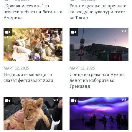
„Крвава месечина“ го
Раното цутење на црешите
осветли небото на Латинска
ги воодушевува туристите
Америка
во Токио
МАРТ 12, 2025
МАРТ 11, 2025
Индиските вдовици го
Сонце изгрева над Нук на
слават фестивалот Холи
денот на изборите во
Гренланд