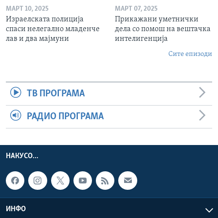
МАРТ 10, 2025
МАРТ 07, 2025
Израелската полиција
Прикажани уметнички
спаси нелегално младенче
дела со помош на вештачка
лав и два мајмуни
интелигенција
Сите епизоди
ТВ ПРОГРАМА
РАДИО ПРОГРАМА
НАКУСО...
ИНФО