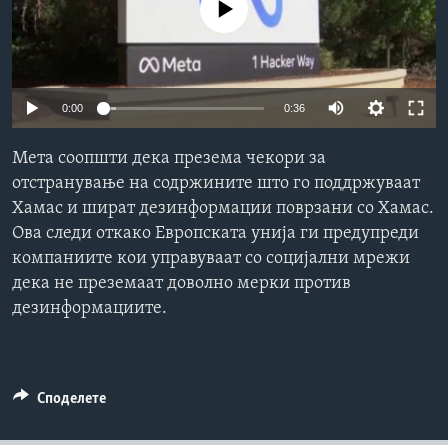
No media source currently available
ИНТЕРВЈУА
Јазици
0:00
0:36
Мета соопшти дека презема чекори за
отстранување на содржините што го поддржуваат
Хамас и шират дезинформации поврзани со Хамас.
Ова следи откако Европската унија ги предупреди
компаниите кои управуваат со социјални мрежи
дека не преземаат доволно мерки против
дезинформациите.
Споделете