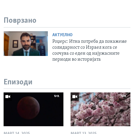
Поврзано
АКТУЕЛНО
Роџерс: Итна потреба да покажеме
солидарност со Израел кога се
соочува со еден од најужасните
периоди во историјата
Епизоди
МАРТ 14, 2025
МАРТ 13, 2025