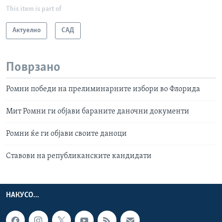
This item is part of
Актуелно
САД
Поврзано
Ромни победи на прелиминарните избори во Флорида
Мит Ромни ги објави бараните даночни документи
Ромни ќе ги објави своите даноци
Ставови на републиканските кандидати
НАКУСО...