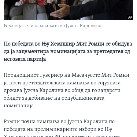
ИНТЕРВЈУА
Јазици
Ромни ја сели кампањата во Јужна Каролина
По победата во Њу Хемпшир Мит Ромни се обидува
да ја зацементира номинацијата за претседател од
неговата партија
Поранешниот гувернер на Масачусетс Мит Ромни
ја носи претседателската кампања во сојузната
држава Јужна Каролина во обид да го зацврсти
обидот за добивање на републиканската
номинација.
Ромни почна кампања во Јужна Каролина по
победата на прелиминарните избори во Њу