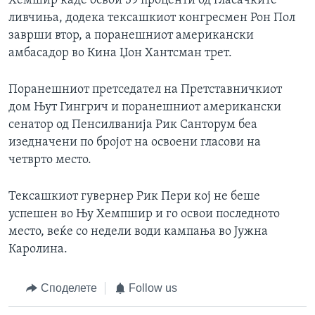
Хемшир каде освои 39 проценти од гласачките
ливчиња, додека тексашкиот конгресмен Рон Пол
заврши втор, а поранешниот американски
амбасадор во Кина Џон Хантсман трет.
Поранешниот претседател на Претставничкиот
дом Њут Гингрич и поранешниот американски
сенатор од Пенсилванија Рик Санторум беа
изедначени по бројот на освоени гласови на
четврто место.
Тексашкиот гувернер Рик Пери кој не беше
успешен во Њу Хемпшир и го освои последното
место, веќе со недели води кампања во Јужна
Каролина.
Споделете
Follow us