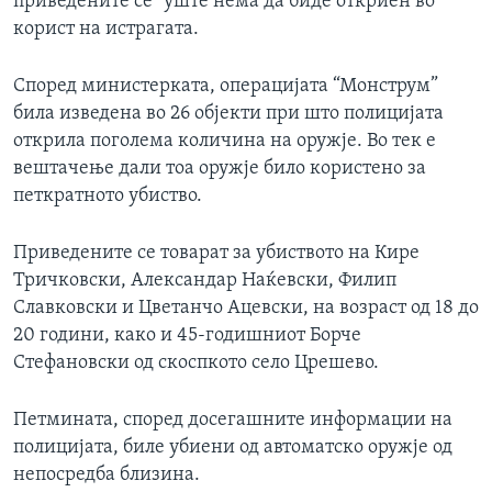
приведените се` уште нема да биде откриен во
корист на истрагата.
Според министерката, операцијата “Монструм”
била изведена во 26 објекти при што полицијата
открила поголема количина на оружје. Во тек е
вештачење дали тоа оружје било користено за
петкратното убиство.
Приведените се товарат за убиството на Кире
Тричковски, Александар Наќевски, Филип
Славковски и Цветанчо Ацевски, на возраст од 18 до
20 години, како и 45-годишниот Борче
Стефановски од скоспкото село Црешево.
Петмината, според досегашните информации на
полицијата, биле убиени од автоматско оружје од
непосредба близина.