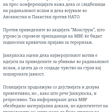
на прес-конференцијата кажа дека се следбеници
на радикалниот ислам и дека војувале во
Авганистан и Пакистан против НАТО.
Против приведените во акцијата “Монструм”, што
утрово ја спровеле припадници на МВР, ќе бидат
поднесeни кривични пријави за тероризам.
Јанкулоска оцени дека најверојатниот мотив е
идејата на приведените за убивање во радикалниот
ислам, а целта да се создаде чувство на страв кај
пошироката јавност.
Полицијата продолжува со дејствијата и делува
превентивно, но , како што рече Јанкулоска, и
репресивно. Таа информираше дека МВР
обезбедило материјални докази, но идентитетот на