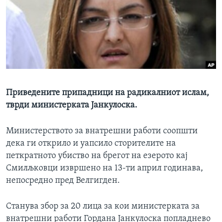
ИНТЕРВЈУА
Јазици
Приведените припадници на радикалниот ислам,
тврди министерката Јанкулоска.
Министерството за внатрешни работи соопшти
дека ги открило и уапсило сторителите на
петкратното убиство на брегот на езерото кај
Смилљковци извршено на 13-ти април годинава,
непосредно пред Велгигден.
Станува збор за 20 лица за кои министерката за
внатрешни работи Гордана Јанкулоска попладнево