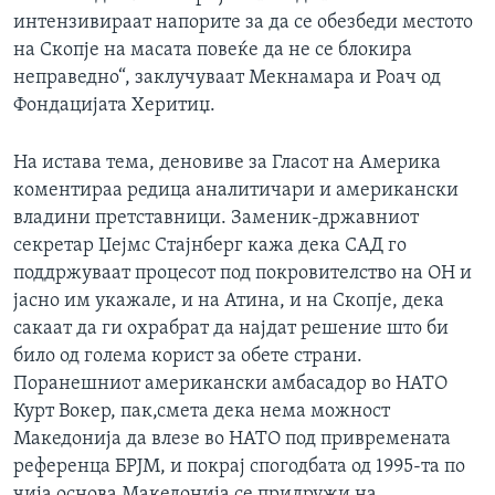
интензивираат напорите за да се обезбеди местото
на Скопје на масата повеќе да не се блокира
неправедно“, заклучуваат Мекнамара и Роач од
Фондацијата Херитиџ.
На истава тема, деновиве за Гласот на Америка
коментираа редица аналитичари и американски
владини претставници. Заменик-државниот
секретар Џејмс Стајнберг кажа дека САД го
поддржуваат процесот под покровителство на ОН и
јасно им укажале, и на Атина, и на Скопје, дека
сакаат да ги охрабрат да најдат решение што би
било од голема корист за обете страни.
Поранешниот американски амбасадор во НАТО
Курт Вокер, пак,смета дека нема можност
Македонија да влезе во НАТО под привремената
референца БРЈМ, и покрај спогодбата од 1995-та по
чија основа Македонија се придружи на