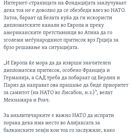
Интернет-страницата на Фондацијата заклучуваат
дека тоа не е доволно да се обезбеди влез во НАТО.
Затоа, бараат од Белата куќа да ги искористи
дипломатските канали во Европа и преку
американските претставници во Атина да го
зголеми меѓународниот притисок врз Грција за
брзо решавање на ситуацијата.
„И Европа ќе мора да да изврши значителен
дипломатски притисок, особено Франција и
Германија, а САД треба да побараат од Берлин и
Париз да направат ова прашање да биде приоритет
за самитот (на НАТО во Лисабон, н.з.)“, велат
Мекнамара и Роач.
За аналитичарките е важно
НАТО да испрати
порака дека има место во Алијансата за
балканските земји кои тоа го заслужиле, како