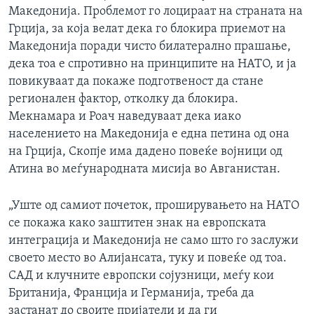
Македонија. Проблемот го лоцираат на страната на
Грција, за која велат дека го блокира приемот на
Македонија поради чисто билатерално прашање,
дека тоа е спротивно на принципите на НАТО, и ја
повикуваат да покаже подготвеност да стане
регионален фактор, отколку да блокира.
Мекнамара и Роач наведуваат дека иако
населението на Македонија е една петина од она
на Грција, Скопје има дадено повеќе војници од
Атина во меѓународната мисија во Авганистан.
„Уште од самиот почеток, проширувањето на НАТО
се покажа како заштитен знак на европската
интеграција и Македонија не само што го заслужи
своето место во Алијансата, туку и повеќе од тоа.
САД и клучните европски сојузници, меѓу кои
Британија, Франција и Германија, треба да
застанат до своите пријатели и да ги