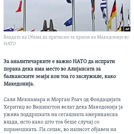
ИНТЕРВЈУА
Јазици
Владата на Обама да притисне за прием на Македонија во
НАТО
За аналитичарките е важно НАТО да испрати
порака дека има место во Алијансата за
балканските земји кои тоа го заслужиле, како
Македонија.
Сали Мекнамара и Морган Роач од Фондацијата
Херитиџ во Вашингтон велат дека Македонија ја
ужива поддршката на сегашната американска
влада, исто како што тоа беше случај со
поранешната. Па сепак, во написот објавен на