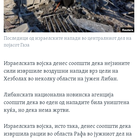
ИНТЕРВЈУА
Јазици
Последици од израелските напади во централниот дел на
појасот Газа
Израелската војска денес соопшти дека нејзините
сили извршиле воздушни напади врз цели на
Хезболах во неколку области на јужен Либан.
Либанската национална новинска агенција
соопшти дека во еден од нападите била уништена
куќа, но дека нема жртви.
Израелската војска, исто така, денес соопшти дека
извршила рации во областа Рафа во јужниот дел на