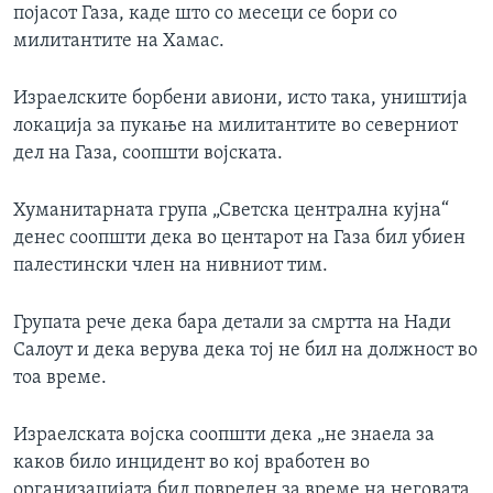
појасот Газа, каде што со месеци се бори со
милитантите на Хамас.
Израелските борбени авиони, исто така, уништија
локација за пукање на милитантите во северниот
дел на Газа, соопшти војската.
Хуманитарната група „Светска централна кујна“
денес соопшти дека во центарот на Газа бил убиен
палестински член на нивниот тим.
Групата рече дека бара детали за смртта на Нади
Салоут и дека верува дека тој не бил на должност во
тоа време.
Израелската војска соопшти дека „не знаела за
каков било инцидент во кој вработен во
организацијата бил повреден за време на неговата