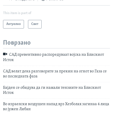
This item is part of
Актуелно
Свет
Поврзано
САД превентивно распоредуваат војска на Блискиот
Исток
САД велат дека разговорите за прекин на огнот во Газа се
во последната фаза
Бајден се обидува да ги намали тензиите на Блискиот
Исток
Во израелски воздушен напад врз Хезболах загинаа 4 лица
во јужен Либан