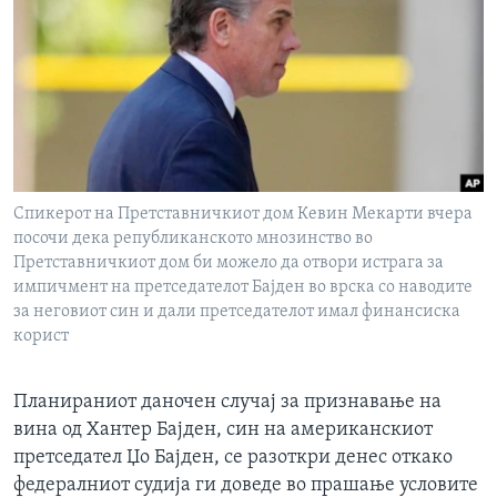
ИНТЕРВЈУА
Јазици
Спикерот на Претставничкиот дом Кевин Мекарти вчера
посочи дека републиканското мнозинство во
Претставничкиот дом би можело да отвори истрага за
импичмент на претседателот Бајден во врска со наводите
за неговиот син и дали претседателот имал финансиска
корист
Планираниот даночен случај за признавање на
вина од Хантер Бајден, син на американскиот
претседател Џо Бајден, се разоткри денес откако
федералниот судија ги доведе во прашање условите