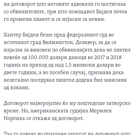
на договорот што неговите адвокати го постигнаа
со обвинителите, при што помладиот Бајден потоа
го промени планот и се изјасни за невин.
Хантер Бајден беше пред федералниот суд во
источниот град Вилмингтон, Делавер, за да се
изјасни за виновен по обвиненијата дека не платил
повеќе од 100.000 долари даноци во 2017 и 2018
година на приход од над 1,5 милиони долари во
двете години, а во посебен случај, признава дека
нелегално поседувал пиштол додека бил зависник
од кокаин.
Договорот најверојатно ќе му поштедеше затворско
време. Но, американската судијка Мерилен
Нореика се откажа од договорот.
Таа го доведе во прашање опсегот на договорот што