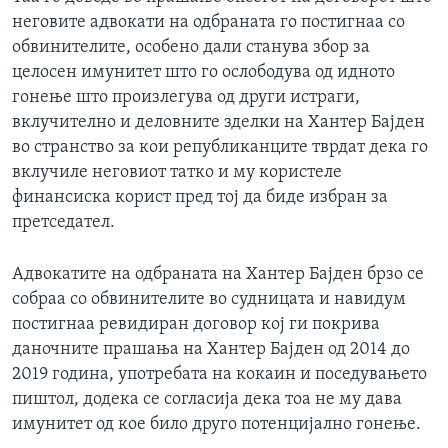
неговите адвокати на одбраната го постигнаа со
обвинителите, особено дали станува збор за
целосен имунитет што го ослободува од идното
гонење што произлегува од други истраги,
вклучително и деловните зделки на Хантер Бајден
во странство за кои републиканците тврдат дека го
вклучиле неговиот татко и му користеле
финансиска корист пред тој да биде избран за
претседател.
Адвокатите на одбраната на Хантер Бајден брзо се
собраа со обвинителите во судницата и навидум
постигнаа ревидиран договор кој ги покрива
даночните прашања на Хантер Бајден од 2014 до
2019 година, употребата на кокаин и поседувањето
пиштол, додека се согласија дека тоа не му дава
имунитет од кое било друго потенцијално гонење.