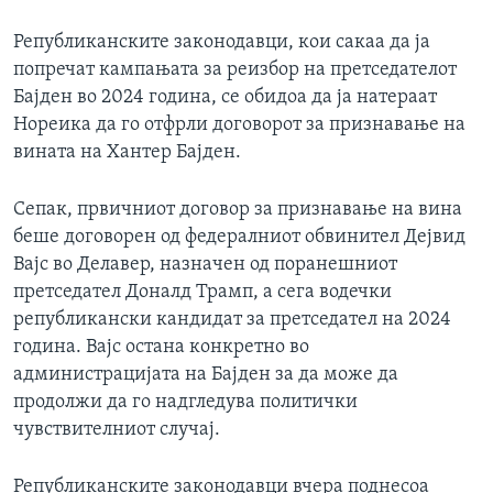
Републиканските законодавци, кои сакаа да ја
попречат кампањата за реизбор на претседателот
Бајден во 2024 година, се обидоа да ја натераат
Нореика да го отфрли договорот за признавање на
вината на Хантер Бајден.
Сепак, првичниот договор за признавање на вина
беше договорен од федералниот обвинител Дејвид
Вајс во Делавер, назначен од поранешниот
претседател Доналд Трамп, а сега водечки
републикански кандидат за претседател на 2024
година. Вајс остана конкретно во
администрацијата на Бајден за да може да
продолжи да го надгледува политички
чувствителниот случај.
Републиканските законодавци вчера поднесоа