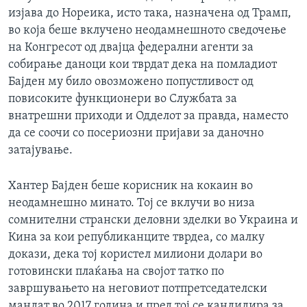
изјава до Нореика, исто така, назначена од Трамп,
во која беше вклучено неодамнешното сведочење
на Конгресот од двајца федерални агенти за
собирање даноци кои тврдат дека на помладиот
Бајден му било овозможено попустливост од
повисоките функционери во Службата за
внатрешни приходи и Одделот за правда, наместо
да се соочи со посериозни пријави за даночно
затајување.
Хантер Бајден беше корисник на кокаин во
неодамнешно минато. Тој се вклучи во низа
сомнителни странски деловни зделки во Украина и
Кина за кои републиканците тврдеа, со малку
докази, дека тој користел милиони долари во
готовински плаќања на својот татко по
завршувањето на неговиот потпретседателски
мандат во 2017 година и пред тој се кандидира за