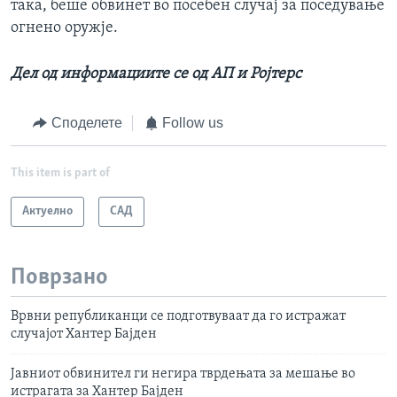
така, беше обвинет во посебен случај за поседување
огнено оружје.
Дел од информациите се од АП и Ројтерс
Споделете
Follow us
This item is part of
Актуелно
САД
Поврзано
Врвни републиканци се подготвуваат да го истражат
случајот Хантер Бајден
Јавниот обвинител ги негира тврдењата за мешање во
истрагата за Хантер Бајден