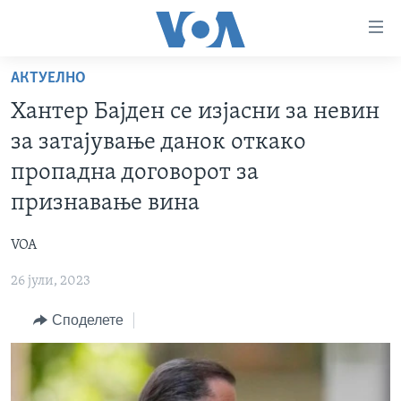
Линкови
за
пристапност
АКТУЕЛНО
ДОМА
Премини
Хантер Бајден се изјасни за невин
на
РУБРИКИ
за затајување данок откако
главната
ФОТОГАЛЕРИИ
САД
содржина
пропадна договорот за
Премини
ДОКУМЕНТАРЦИ
МАКЕДОНИЈА
признавање вина
до
АРХИВИРАНА ПРОГРАМА
СВЕТ
страната
VOA
ЗА НАС
за
ЕКОНОМИЈА
NEWSFLASH - АРХИВА
навигација
26 јули, 2023
ПОЛИТИКА
ВЕСТИ ОД САД ВО МИНУТА - АРХИВА
Пребарувај
Learning English
Споделете
ЗДРАВЈЕ
ИЗБОРИ ВО САД 2020 - АРХИВА
НАКУСО...
НАУКА
УМЕТНОСТ И ЗАБАВА