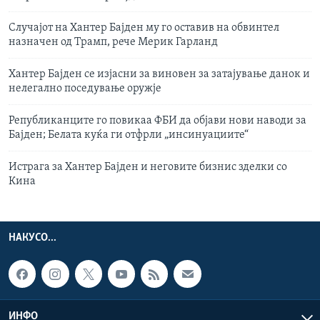
Случајот на Хантер Бајден му го оставив на обвинтел
назначен од Трамп, рече Мерик Гарланд
Хантер Бајден се изјасни за виновен за затајување данок и
нелегално поседување оружје
Републиканците го повикаа ФБИ да објави нови наводи за
Бајден; Белата куќа ги отфрли „инсинуациите“
Истрага за Хантер Бајден и неговите бизнис зделки со
Кина
НАКУСО...
ИНФО