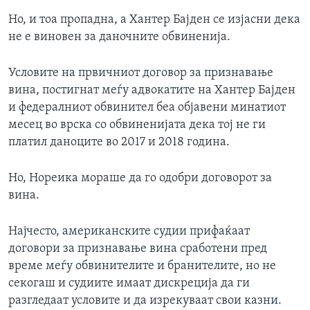
Но, и тоа пропадна, а Хантер Бајден се изјасни дека
не е виновен за даночните обвиненија.
Условите на првичниот договор за признавање
вина, постигнат меѓу адвокатите на Хантер Бајден
и федералниот обвинител беа објавени минатиот
месец во врска со обвиненијата дека тој не ги
платил даноците во 2017 и 2018 година.
Но, Нореика мораше да го одобри договорот за
вина.
Најчесто, американските судии прифаќаат
договори за признавање вина сработени пред
време меѓу обвинителите и бранителите, но не
секогаш и судиите имаат дискреција да ги
разгледаат условите и да изрекуваат свои казни.