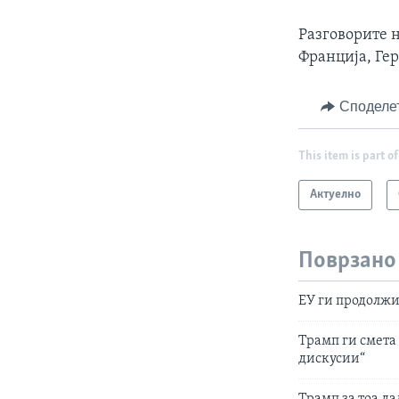
Разговорите н
Франција, Гер
Споделе
This item is part of
Актуелно
Поврзано
ЕУ ги продолжи
Трамп ги смета
дискусии“
Трамп за тоа да