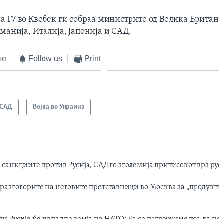
а Г7 во Квебек ги собраа министрите од Велика Британ
манија, Италија, Јапонија и САД.
те
Follow us
Print
САД
Војна во Украина
 санкциите против Русија, САД го зголемија притисокот врз ру
 разговорите на неговите претставници во Москва за „продук
ли Русија ќе нападне земја на НАТО: Да се ​​погрижиме тоа да н