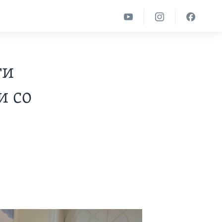
ти
и со