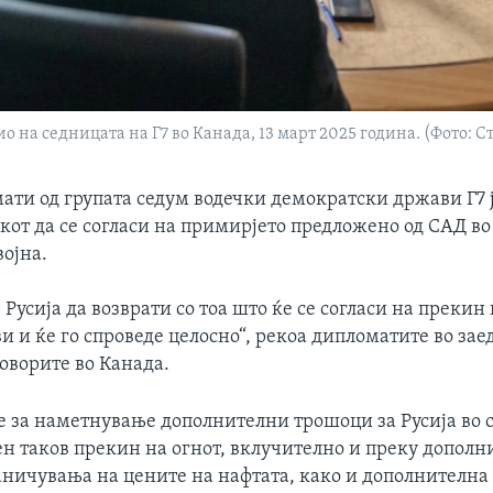
на седницата на Г7 во Канада, 13 март 2025 година. (Фото: С
ати од групата седум водечки демократски држави Г7 
окот да се согласи на примирјето предложено од САД во
ојна.
 Русија да возврати со тоа што ќе се согласи на прекин 
и и ќе го спроведе целосно“, рекоа дипломатите во за
говорите во Канада.
 за наметнување дополнителни трошоци за Русија во с
ен таков прекин на огнот, вклучително и преку допол
аничувања на цените на нафтата, како и дополнителна