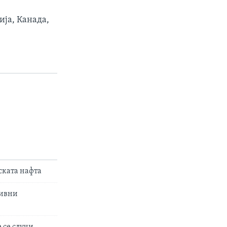
ија, Канада,
ската нафта
тивни
е се случи