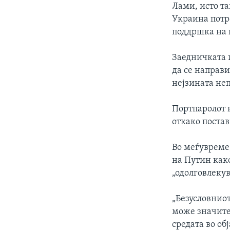
Лами, исто та
Украина потр
поддршка на 
Заедничката 
да се направи
нејзината неп
Портпаролот 
откако поста
Во меѓувреме
на Путин как
„одолговлекув
„Безусловнио
може значите
средата во об