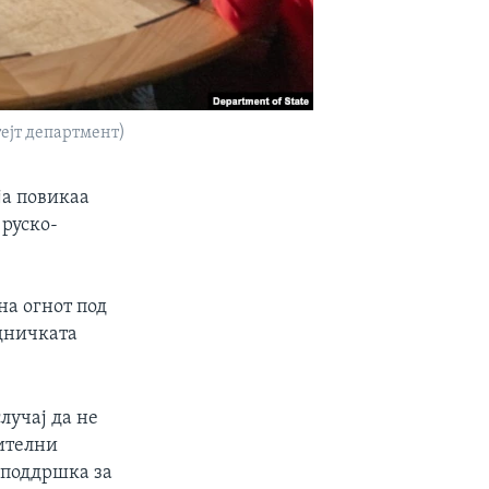
тејт департмент)
ја повикаа
 руско-
на огнот под
едничката
лучај да не
нителни
 поддршка за