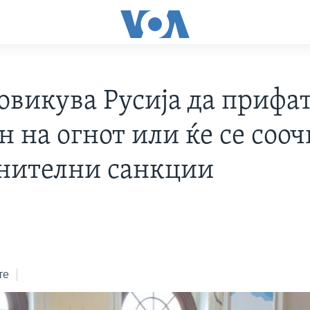
повикува Русија да прифа
 на огнот или ќе се сооч
нителни санкции
те