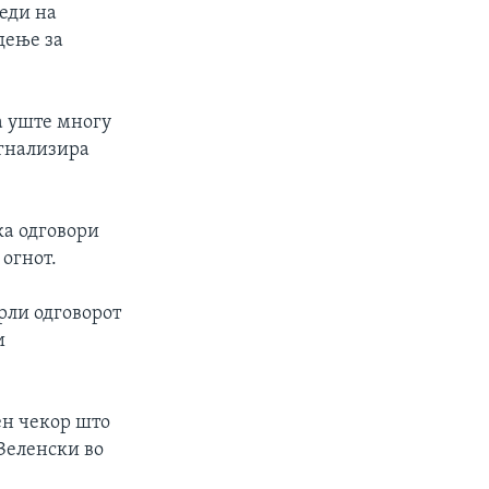
беди на
дење за
а уште многу
игнализира
ка одговори
огнот.
рли одговорот
и
ен чекор што
Зеленски во