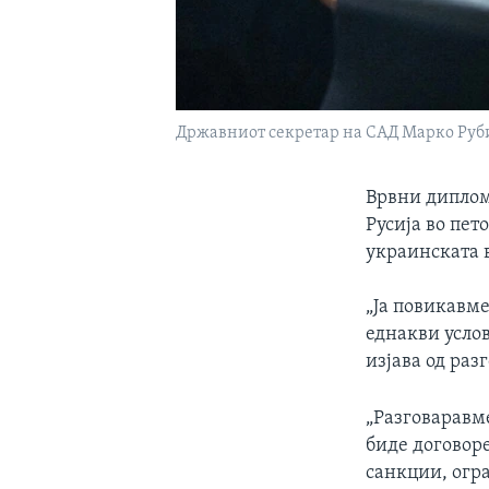
Државниот секретар на САД Марко Рубио 
Врвни диплом
Русија во пет
украинската в
„Ја повикавме
еднакви услов
изјава од раз
„Разговаравме
биде договор
санкции, огр