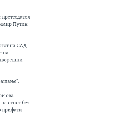
 претседател
адимир Путин
огот на САД
е на
надворешни
прашање“.
ри ова
 на огнот без
го прифати