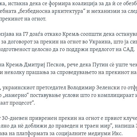
ка, истакна дека се формира коалиција за да ѝ се обез
ебната „безбедносна архитектура“ и механизми за сле
прекинот на огнот.
изјава на Г7 доаѓа откако Кремљ соопшти дека останув
 за договорот за прекин на огнот во Украина, што ја с
одготвеност целосно да го поддржи предлогот на САД.
на Кремљ Дмитриј Песков, рече дека Путин сè уште че
ви неколку прашања за спроведувањето на прекинот на 
, украинскиот претседател Володимир Зеленски го отф
о „намерно“ поставување услови што го комплицираат 
аат процесот“.
т 30-дневен привремен прекин на огнот е првиот клуч
лно да нè доближи до праведен и траен мир“, напиша 
јава на платформата за социјалните медиуми Икс.