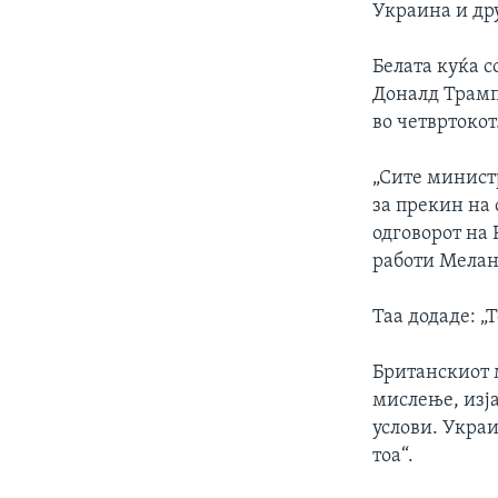
Украина и дру
Белата куќа 
Доналд Трамп
во четвртокот
„Сите министр
за прекин на 
одговорот на 
работи Мелан
Таа додаде: „
Британскиот 
мислење, изја
услови. Украи
тоа“.