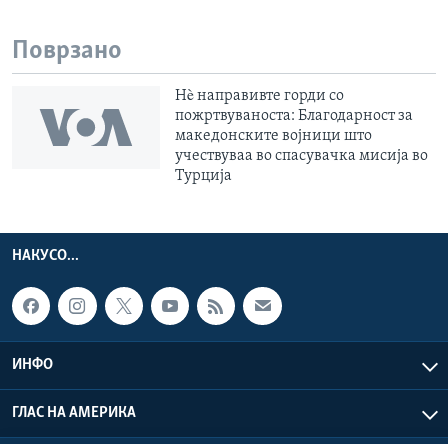
Поврзано
Нè направивте горди со
пожртвуваноста: Благодарност за
македонските војници што
учествуваа во спасувачка мисија во
Турција
НАКУСО...
ИНФО
ГЛАС НА АМЕРИКА