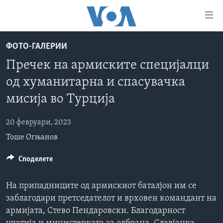
Линкови
за
пристапност
ФОТО-ГАЛЕРИИ
ДОМА
Премини
Пречек на армиските специјалци
на
РУБРИКИ
од хуманитарна и спасувачка
главната
ФОТОГАЛЕРИИ
САД
содржина
мисија во Турција
Премини
ДОКУМЕНТАРЦИ
МАКЕДОНИЈА
до
20 февруари, 2023
АРХИВИРАНА ПРОГРАМА
СВЕТ
страната
Тоше Огњанов
ЗА НАС
за
ЕКОНОМИЈА
NEWSFLASH - АРХИВА
навигација
Споделете
ПОЛИТИКА
ВЕСТИ ОД САД ВО МИНУТА - АРХИВА
Пребарувај
Learning English
ЗДРАВЈЕ
ИЗБОРИ ВО САД 2020 - АРХИВА
На припадниците од армискиот баталјон им се
НАКУСО...
НАУКА
заблагодари претседателот и врховен командант на
армијата, Стево Пендаровски. Благодарност
УМЕТНОСТ И ЗАБАВА