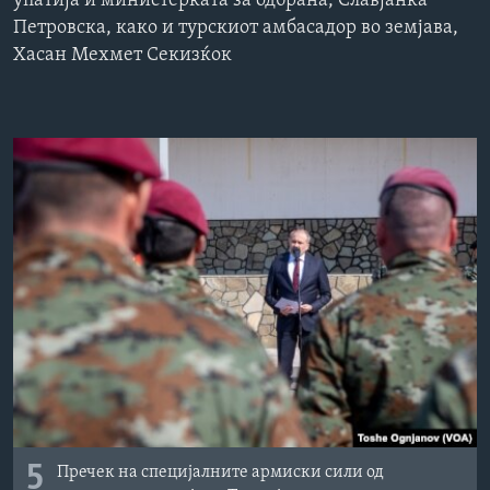
упатија и министерката за одбрана, Славјанка
ИНТЕРВЈУА
Петровска, како и турскиот амбасадор во земјава,
Јазици
Хасан Мехмет Секизќок
5
Пречек на специјалните армиски сили од