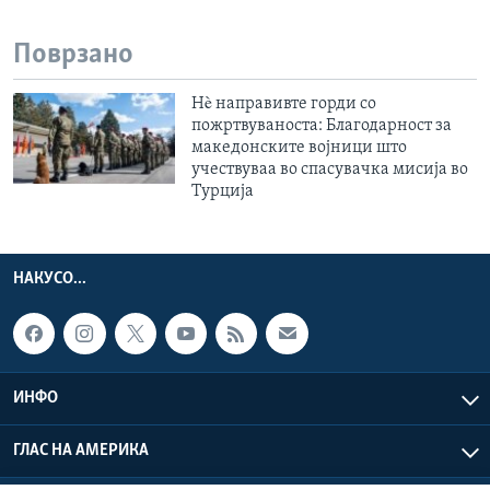
Поврзано
Нè направивте горди со
пожртвуваноста: Благодарност за
македонските војници што
учествуваа во спасувачка мисија во
Турција
НАКУСО...
ИНФО
ГЛАС НА АМЕРИКА