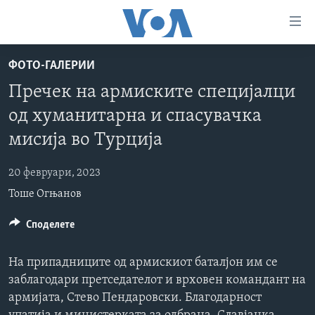
Линкови
за
пристапност
ФОТО-ГАЛЕРИИ
ДОМА
Премини
Пречек на армиските специјалци
на
РУБРИКИ
од хуманитарна и спасувачка
главната
ФОТОГАЛЕРИИ
САД
содржина
мисија во Турција
Премини
ДОКУМЕНТАРЦИ
МАКЕДОНИЈА
до
20 февруари, 2023
АРХИВИРАНА ПРОГРАМА
СВЕТ
страната
Тоше Огњанов
ЗА НАС
за
ЕКОНОМИЈА
NEWSFLASH - АРХИВА
навигација
Споделете
ПОЛИТИКА
ВЕСТИ ОД САД ВО МИНУТА - АРХИВА
Пребарувај
Learning English
ЗДРАВЈЕ
ИЗБОРИ ВО САД 2020 - АРХИВА
На припадниците од армискиот баталјон им се
НАКУСО...
НАУКА
заблагодари претседателот и врховен командант на
армијата, Стево Пендаровски. Благодарност
УМЕТНОСТ И ЗАБАВА