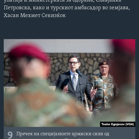
упатија и министерката за одбрана, Славјанка
ИНТЕРВЈУА
Петровска, како и турскиот амбасадор во земјава,
Јазици
Хасан Мехмет Секизќок
9
Пречек на специјалните армиски сили од