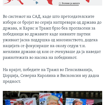
Во системот на САД, каде што претседателските
избори се бројат во серија натпревари од држава до
држава, и Харис и Трамп брзо беа прогласени за
победници во државите каде нивните партии
уживаат јасна поддршка од мнозинството, додека
нацијата се фокусираше на околу седум т.н.
менливи држави од кои се очекуваше да ја наведат
рамнотежата во насока на победникот.
На крајот, победите на Трамп во Пенсилванија,
Џорџија, Северна Каролина и Висконсин му дадоа
предност.