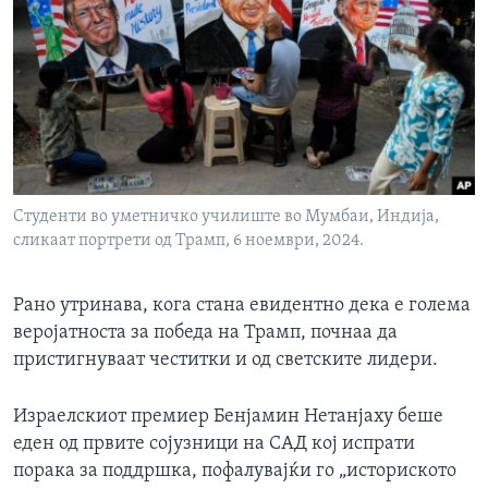
Студенти во уметничко училиште во Мумбаи, Индија,
сликаат портрети од Трамп, 6 ноември, 2024.
Рано утринава, кога стана евидентно дека е голема
веројатноста за победа на Трамп, почнаа да
пристигнуваат честитки и од светските лидери.
Израелскиот премиер Бенјамин Нетанјаху беше
еден од првите сојузници на САД кој испрати
порака за поддршка, пофалувајќи го „историското