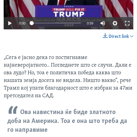
0:00
0:59
Direct link
„Сега е јасно дека го постигнавме
најневеројатното.. Погледнете што се случи. Дали е
ова лудо? Но, тоа е политичка победа каква што
нашата земја досега не видела. Ништо вакво“, рече
Трамп кој упати благодарност што е избран за 47ми
претседател на САД.
Ова навистина ќе биде златното
доба на Америка. Тоа е она што треба да
го направиме