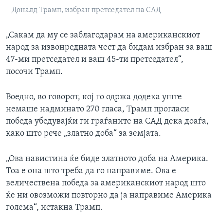
Доналд Трамп, избран претседател на САД
„Сакам да му се заблагодарам на американскиот
народ за извонредната чест да бидам избран за ваш
47-ми претседател и ваш 45-ти претседател“,
посочи Трамп.
Воедно, во говорот, кој го одржа додека уште
немаше надминато 270 гласа, Трамп прогласи
победа убедувајќи ги граѓаните на САД дека доаѓа,
како што рече „златно доба“ за земјата.
„Ова навистина ќе биде златното доба на Америка.
Тоа е она што треба да го направиме. Ова е
величествена победа за американскиот народ што
ќе ни овозможи повторно да ја направиме Америка
голема“, истакна Трамп.