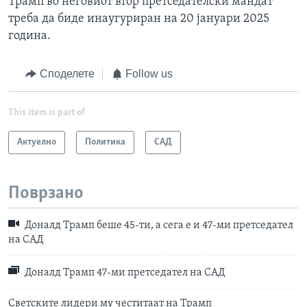
Трамп во неговиот втор претседателски мандат
треба да биде инаугуриран на 20 јануари 2025
година.
Споделете
Follow us
This item is part of
Актуелно
Политика
САД
Поврзано
Доналд Трамп беше 45-ти, а сега е и 47-ми претседател
на САД
Доналд Трамп 47-ми претседател на САД
Светските лидери му честитаат на Трамп