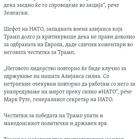
o
l
дека заедно ќе го спроведеме во акција“, рече
u
i
Зеленски.
s
d
s
e
Шефот на НАТО, западната воена алијанса која
l
Трамп долго ја критикуваше дека не прави доволно
i
за одбраната на Европа, даде слични коментари во
d
неговата честитка за Трамп.
e
„Неговото лидерство повторно ќе биде клучно за
одржување на нашата Алијанса силна. Со
нетрпение очекувам повторно да работам со него за
унапредување на мирот преку силно #НАТО“, рече
Марк Руте, генералниот секретар на НАТО.
Честитки за победата на Трамп упати и
македонскиот политички и државен врв.