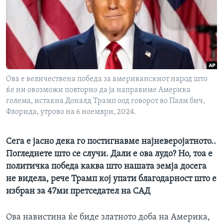
ИНТЕРВЈУА
Јазици
Ова е величествена победа за американскиот народ што
ќе ни овозможи повторно да ја направиме Америка
голема, истакна Доналд Трамп оод говорот во Палм бич,
Флорида, утрово на 6 ноември, 2024.
Сега е јасно дека го постигнавме најневеројатното..
Погледнете што се случи. Дали е ова лудо? Но, тоа е
политичка победа каква што нашата земја досега
не видела, рече Трамп кој упати благодарност што е
избран за 47ми претседател на САД
Ова навистина ќе биде златното доба на Америка,