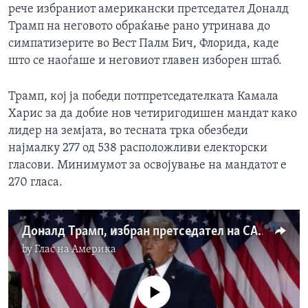
рече избраниот американски претседател Доналд
Трамп на неговото обраќање рано утринава до
симпатизерите во Вест Палм Бич, Флорида, каде
што се наоѓаше и неговиот главен изборен штаб.
Трамп, кој ја победи потпретседателката Камала
Харис за да добие нов четиригодишен мандат како
лидер на земјата, во тесната трка обезбеди
најмалку 277 од 538 расположливи електорски
гласови. Минимумот за освојување на мандатот е
270 гласа.
Доналд Трамп, избран претседател на САД: Го постигнавме најневеројатното
by
Глас на Америка
No media source currently available