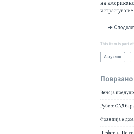
на американс
истражување 
Споделе
This item is part of
Актуелно
Поврзано
Венс ја предуп
Рубио: САД бар
Франција е дом
Шефот на Пента