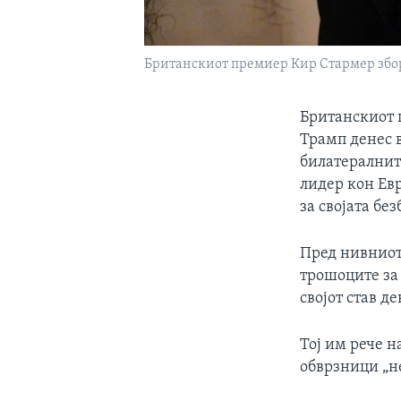
Британскиот премиер Кир Стармер збор
Британскиот 
Трамп денес в
билатералнит
лидер кон Ев
за својата без
Пред нивниот 
трошоците за 
својот став д
Тој им рече 
обврзници „не