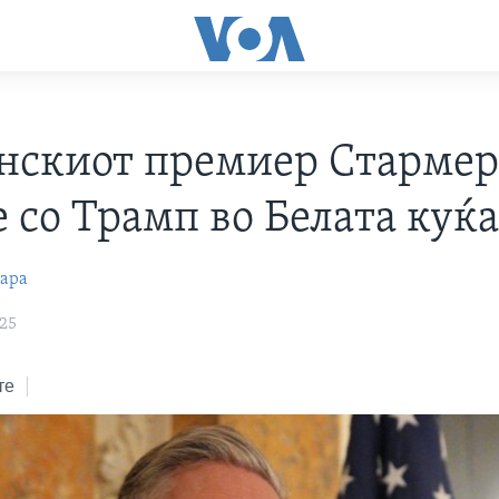
нскиот премиер Стармер 
 со Трамп во Белата куќ
вара
025
те