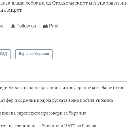
ката влада собрани од Стокхолмскиот меѓународен инс
на мирот.
те
Follow us
Print
САД
Војна во Украина
реди Европа на конзервативната конференција во Вашингтон
аат фер и одржлив крај на руската војна против Украина
аќин на европските преговори за Украина
гон на состаноци за Украина и НАТО во Европа