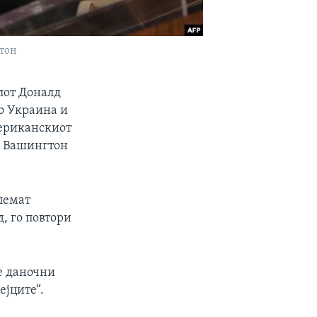
гтон
лот Доналд
во Украина и
мериканскиот
а Вашингтон
лемат
, го повтори
е даночни
ејците“.