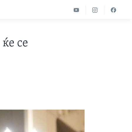
ќе се
а