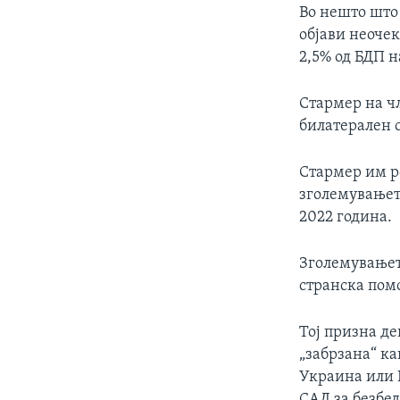
Во нешто што 
објави неочек
2,5% од БДП н
Стармер на ч
билатерален с
Стармер им р
зголемувањето
2022 година.
Зголемувањет
странска помо
Тој призна де
„забрзана“ ка
Украина или Е
САД за безбед