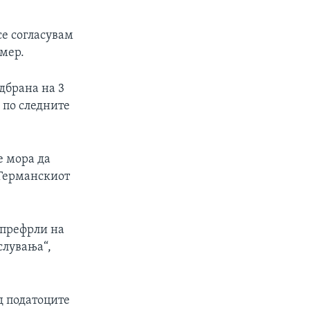
се согласувам
рмер.
дбрана на 3
а по следните
е мора да
 Германскиот
 префрли на
слувања“,
д податоците