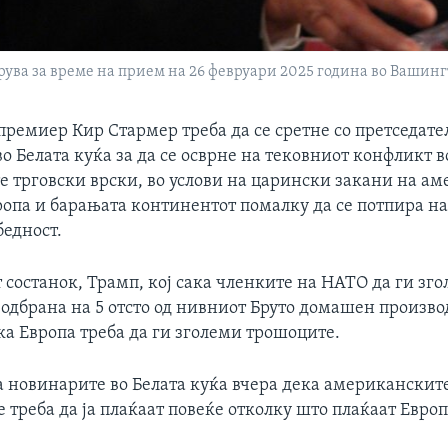
ува за време на прием на 26 февруари 2025 година во Вашин
премиер Кир Стармер треба да се сретне со претседате
о Белата куќа за да се осврне на тековниот конфликт 
е трговски врски, во услови на царински закани на а
ропа и барањата континентот помалку да се потпира н
бедност.
состанок, Трамп, кој сака членките на НАТО да ги зго
одбрана на 5 отсто од нивниот Бруто домашен производ
ека Европа треба да ги зголеми трошоците.
на новинарите во Белата куќа вчера дека американскит
 треба да ја плаќаат повеќе отколку што плаќаат Европ