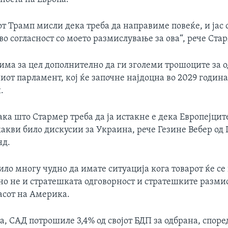
т Трамп мисли дека треба да направиме повеќе, и јас 
е во согласност со моето размислување за ова“, рече Ста
 има за цел дополнително да ги зголеми трошоците за о
ниот парламент, кој ќе започне најдоцна во 2029 годин
.
ка што Стармер треба да ја истакне е дека Европејцит
какви било дискусии за Украина, рече Гезине Вебер од
нд.
ило многу чудно да имате ситуација кога товарот ќе се
 но не и стратешката одговорност и стратешките разми
ласот на Америка.
а, САД потрошиле 3,4% од својот БДП за одбрана, споре