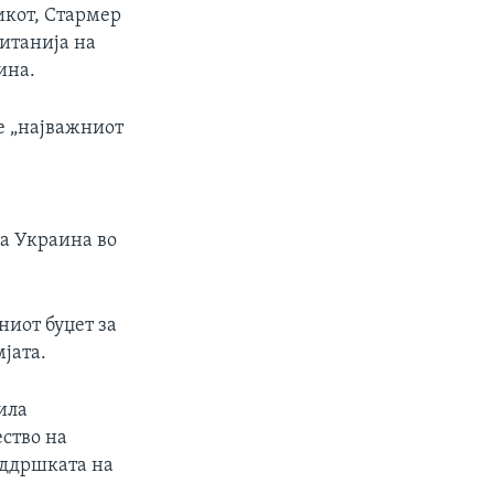
икот, Стармер
ританија на
ина.
е „најважниот
на Украина во
иот буџет за
јата.
ила
ество на
оддршката на