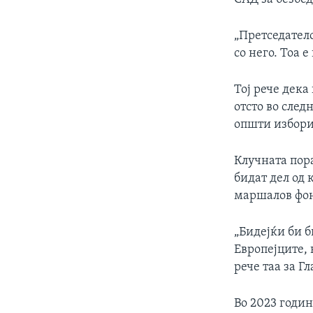
„Претседатело
со него. Тоа 
Тој рече дека
отсто во след
општи избори
Клучната пора
бидат дел од 
маршалов фо
„Бидејќи би б
Европејците,
рече таа за Г
Во 2023 годин