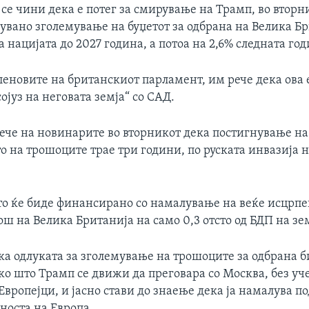
се чини дека е потег за смирување на Трамп, во вторн
увано зголемување на буџетот за одбрана на Велика Б
а нацијата до 2027 година, а потоа на 2,6% следната год
леновите на британскиот парламент, им рече дека ова 
ојуз на неговата земја“ со САД.
ече на новинарите во вторникот дека постигнување на
 на трошоците трае три години, по руската инвазија 
о ќе биде финансирано со намалување на веќе исцрпен
ш на Велика Британија на само 0,3 отсто од БДП на зем
ка одлуката за зголемување на трошоците за одбрана б
ко што Трамп се движи да преговара со Москва, без уч
вропејци, и јасно стави до знаење дека ја намалува п
носта на Европа.