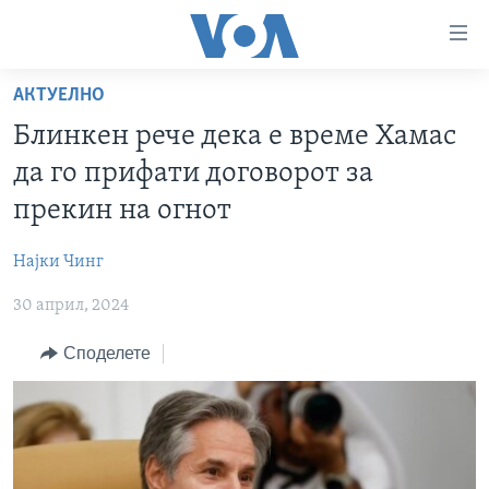
Линкови
за
пристапност
АКТУЕЛНО
ДОМА
Премини
Блинкен рече дека е време Хамас
на
РУБРИКИ
да го прифати договорот за
главната
ФОТОГАЛЕРИИ
САД
содржина
прекин на огнот
Премини
ДОКУМЕНТАРЦИ
МАКЕДОНИЈА
до
Најки Чинг
АРХИВИРАНА ПРОГРАМА
СВЕТ
страната
30 април, 2024
ЗА НАС
за
ЕКОНОМИЈА
NEWSFLASH - АРХИВА
навигација
Споделете
ПОЛИТИКА
ВЕСТИ ОД САД ВО МИНУТА - АРХИВА
Пребарувај
Learning English
ЗДРАВЈЕ
ИЗБОРИ ВО САД 2020 - АРХИВА
НАКУСО...
НАУКА
УМЕТНОСТ И ЗАБАВА