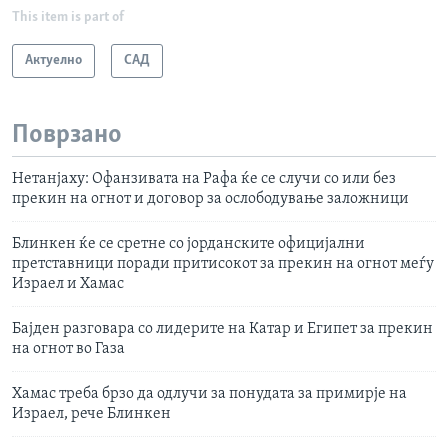
This item is part of
Актуелно
САД
Поврзано
Нетанјаху: Офанзивата на Рафа ќе се случи со или без
прекин на огнот и договор за ослободување заложници
Блинкен ќе се сретне со јорданските официјални
претставници поради притисокот за прекин на огнот меѓу
Израел и Хамас
Бајден разговара со лидерите на Катар и Египет за прекин
на огнот во Газа
Хамас треба брзо да одлучи за понудата за примирје на
Израел, рече Блинкен