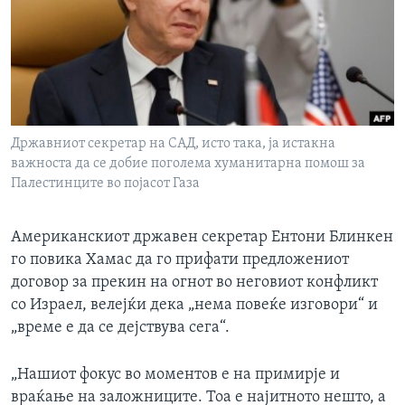
ИНТЕРВЈУА
Јазици
Државниот секретар на САД, исто така, ја истакна
важноста да се добие поголема хуманитарна помош за
Палестинците во појасот Газа
Американскиот државен секретар Ентони Блинкен
го повика Хамас да го прифати предложениот
договор за прекин на огнот во неговиот конфликт
со Израел, велејќи дека „нема повеќе изговори“ и
„време е да се дејствува сега“.
„Нашиот фокус во моментов е на примирје и
враќање на заложниците. Тоа е најитното нешто, а