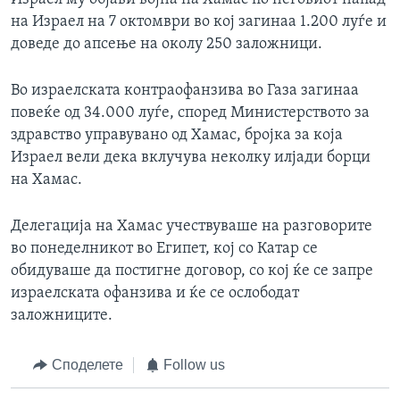
на Израел на 7 октомври во кој загинаа 1.200 луѓе и
доведе до апсење на околу 250 заложници.
Во израелската контраофанзива во Газа загинаа
повеќе од 34.000 луѓе, според Министерството за
здравство управувано од Хамас, бројка за која
Израел вели дека вклучува неколку илјади борци
на Хамас.
Делегација на Хамас учествуваше на разговорите
во понеделникот во Египет, кој со Катар се
обидуваше да постигне договор, со кој ќе се запре
израелската офанзива и ќе се ослободат
заложниците.
Споделете
Follow us