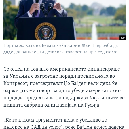
ИНТЕРВЈУА
Јазици
Портпаролката на Белата куќа Карин Жан-Пјер одби да
даде дополнителни детали за говорот на претседателот
Со оглед на тоа што американското финансирање
за Украина е загрозено поради превирањата во
Конгресот, претседателот Џо Бајден вели дека ќе
одржи „голем говор“ за да го убеди американскиот
народ да продолжи да ги поддржува Украинците во
нивната одбрана од инвазијата на Русија.
„Ќе го кажам аргументот дека е убедливо во
интерес на САД да успее“, рече Бајден денес додека