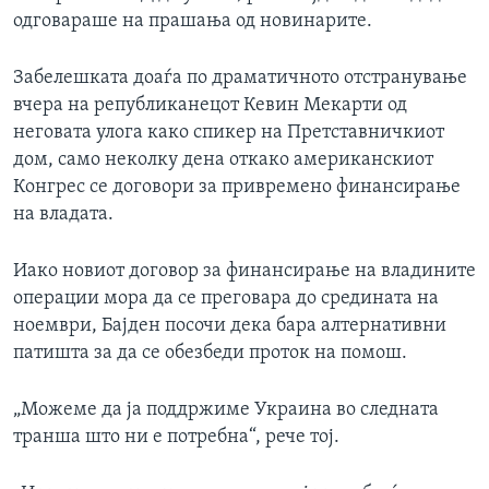
одговараше на прашања од новинарите.
Забелешката доаѓа по драматичното отстранување
вчера на републиканецот Кевин Мекарти од
неговата улога како спикер на Претставничкиот
дом, само неколку дена откако американскиот
Конгрес се договори за привремено финансирање
на владата.
Иако новиот договор за финансирање на владините
операции мора да се преговара до средината на
ноември, Бајден посочи дека бара алтернативни
патишта за да се обезбеди проток на помош.
„Можеме да ја поддржиме Украина во следната
транша што ни е потребна“, рече тој.