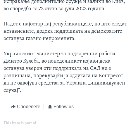
испраќање дополнително оружје и залихи во Киев,
во споредба со 72 отсто во јули 2022 година.
Падот е најостар кај републиканците, по што следат
независните, додека поддршката на демократите
останува главно непроменета.
Украинскиот министер за надворешни работи
Дмитро Кулеба, во понеделникот изјави дека
останува уверен оти поддршката на САД не е
разнишана, нарекувајќи ја одлуката на Конгресот
да не одвојува средства за Украина „индивидуален
случај“.
Споделете
Follow us
This item is part of