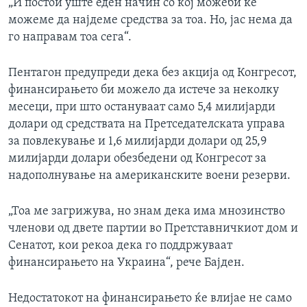
„И постои уште еден начин со кој можеби ќе
можеме да најдеме средства за тоа. Но, јас нема да
го направам тоа сега“.
Пентагон предупреди дека без акција од Конгресот,
финансирањето би можело да истече за неколку
месеци, при што остануваат само 5,4 милијарди
долари од средствата на Претседателската управа
за повлекување и 1,6 милијарди долари од 25,9
милијарди долари обезбедени од Конгресот за
надополнување на американските воени резерви.
„Тоа ме загрижува, но знам дека има мнозинство
членови од двете партии во Претставничкиот дом и
Сенатот, кои рекоа дека го поддржуваат
финансирањето на Украина“, рече Бајден.
Недостатокот на финансирањето ќе влијае не само