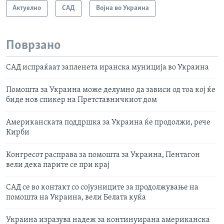
Актуелно
САД
Војна во Украина
Поврзано
САД испраќаат запленета иранска муниција во Украина
Помошта за Украина може делумно да зависи од тоа кој ќе
биде нов спикер на Претставничкиот дом
Aмериканската поддршка за Украина ќе продолжи, рече
Кирби
Конгресoт расправа за помошта за Украина, Пентагон
вели дека парите се при крај
САД се во контакт со сојузниците за продолжување на
помошта на Украина, вели Белата куќа
Украина изразува надеж за континуирана американска