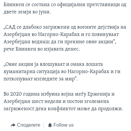
Блинкен се состана со официјални претставници од
двете земји во јуни.
„САД се длабоко загрижени од воените дејствија на
Азербејџан во Нагорно-Карабах и го повикуваат
Азербејџан веднаш да ги прекине овие акции“,
рече Блинкен во изјавата денес.
„Овие акции ја влошуваат и онака лошата
хуманитарна ситуација во Нагорно-Карабах и ги
поткопуваат изгледите за мир“.
Во 2020 година избувна војна меѓу Ерменија и
Азербејџан шест недели и постои зголемена
загриженост дека конфликтот може да продолжи.
Споделете
Follow us