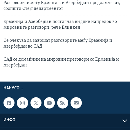
Разговорите меѓу Ерменија и Азербејџан продолжуваат,
соопшти Стејт департментот
Ерменија и Азербејџан постигнаа видлив напредок во
мировните разговори, рече Блинкен
Се очекува да завршат разговорите меѓу Ерменија и
Азербејџан во САД
САД се домаќини на мировни преговори со Ерменија и
Азербејџан
НАКУСО...
ИНФО