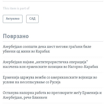
This item is part of
Актуелно
САД
Поврзано
Азербејџан соопшти дека шест негови граѓани биле
убиени од мини во Карабах
Азербејџан најави „антитерористичка операција“
насочена кон ерменските позиции во Нагорно-Карабах
Ерменија одржува вежби со американските војници во
услови на несогласување со Русија
Останува напорна работа во преговорите меѓу Ерменија и
Азербејџан, рече Блинкен