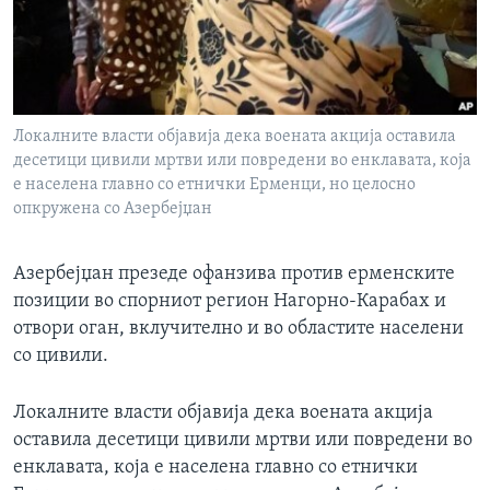
ИНТЕРВЈУА
Јазици
Локалните власти објавија дека воената акција оставила
десетици цивили мртви или повредени во енклавата, која
е населена главно со етнички Ерменци, но целосно
опкружена со Азербејџан
Азербејџан презеде офанзива против ерменските
позиции во спорниот регион Нагорно-Карабах и
отвори оган, вклучително и во областите населени
со цивили.
Локалните власти објавија дека воената акција
оставила десетици цивили мртви или повредени во
енклавата, која е населена главно со етнички