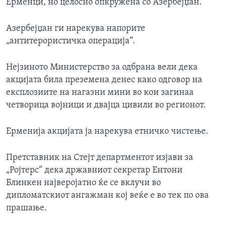
Ерменци, но целосно опкружена со Азербејџан.
Азербејџан ги нарекува напорите
„антитерористичка операција“.
Нејзиното Министерство за одбрана вели дека
акцијата била преземена денес како одговор на
експлозиите на нагазни мини во кои загинаа
четворица војници и двајца цивили во регионот.
Ерменија акцијата ја нарекува етничко чистење.
Претставник на Стејт департментот изјави за
„Ројтерс“ дека државниот секретар Ентони
Блинкен најверојатно ќе се вклучи во
дипломатскиот ангажман кој веќе е во тек по ова
прашање.