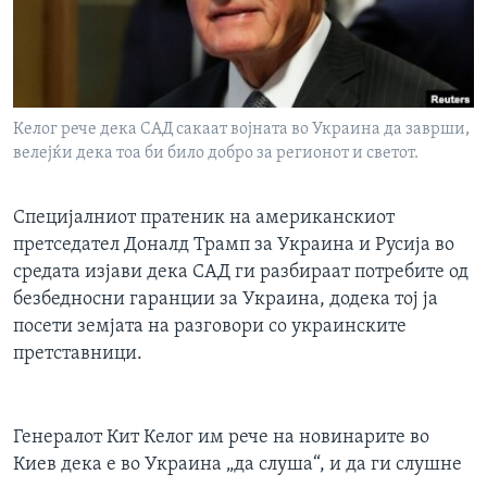
ИНТЕРВЈУА
Јазици
Келог рече дека САД сакаат војната во Украина да заврши,
велејќи дека тоа би било добро за регионот и светот.
Специјалниот пратеник на американскиот
претседател Доналд Трамп за Украина и Русија во
средата изјави дека САД ги разбираат потребите од
безбедносни гаранции за Украина, додека тој ја
посети земјата на разговори со украинските
претставници.
Генералот Кит Келог им рече на новинарите во
Киев дека е во Украина „да слуша“, и да ги слушне