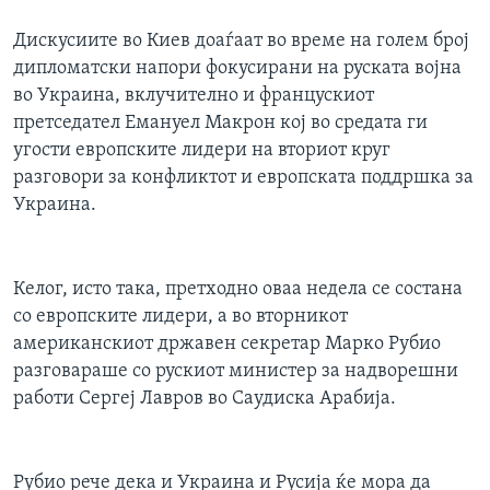
Дискусиите во Киев доаѓаат во време на голем број
дипломатски напори фокусирани на руската војна
во Украина, вклучително и францускиот
претседател Емануел Макрон кој во средата ги
угости европските лидери на вториот круг
разговори за конфликтот и европската поддршка за
Украина.
Келог, исто така, претходно оваа недела се состана
со европските лидери, а во вторникот
американскиот државен секретар Марко Рубио
разговараше со рускиот министер за надворешни
работи Сергеј Лавров во Саудиска Арабија.
Рубио рече дека и Украина и Русија ќе мора да