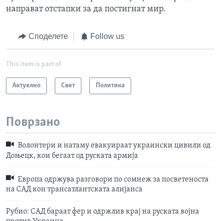
направат отстапки за да постигнат мир.
Споделете
Follow us
This item is part of
Актуелно
Свет
Политика
Поврзано
Волонтери и натаму евакуираат украински цивили од
Доњецк, кои бегаат од руската армија
Европа одржува разговори по сомнеж за посветеноста
на САД кон трансатлантската алијанса
Рубио: САД бараат фер и одржлив крај на руската војна