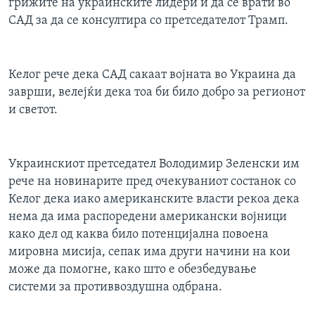
грижите на украинските лидери и да се врати во
САД за да се консултира со претседателот Трамп.
Келог рече дека САД сакаат војната во Украина да
заврши, велејќи дека тоа би било добро за регионот
и светот.
Украинскиот претседател Володимир Зеленски им
рече на новинарите пред очекуваниот состанок со
Келог дека иако американските власти рекоа дека
нема да има распоредени американски војници
како дел од каква било потенцијална повоена
мировна мисија, сепак има други начини на кои
може да помогне, како што е обезбедување
системи за противвоздушна одбрана.