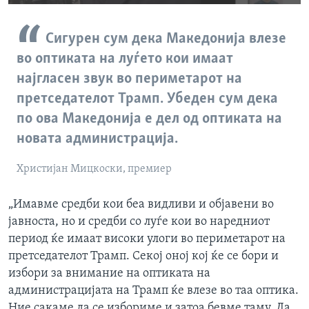
240p
Сигурен сум дека Македонија влезе
360p
во оптиката на луѓето кои имаат
Auto
240p
360p
480p
480p
најгласен звук во периметарот на
720p
720p
1080p
претседателот Трамп. Убеден сум дека
1080p
по ова Македонија е дел од оптиката на
новата администрација.
Христијан Мицкоски, премиер
„Имавме средби кои беа видливи и објавени во
јавноста, но и средби со луѓе кои во наредниот
период ќе имаат високи улоги во периметарот на
претседателот Трамп. Секој оној кој ќе се бори и
избори за внимание на оптиката на
администрацијата на Трамп ќе влезе во таа оптика.
Ние сакаме да се избориме и затоа бевме таму. Да