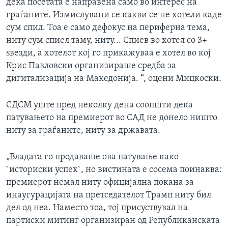
дека посетата е направена само во интерес на
граѓаните. Измислувани се какви се не хотели каде
сум спил. Тоа е само дефокус на периферна тема,
ниту сум спиел таму, ниту... Спиев во хотел со 3+
ѕвезди, а хотелот кој го прикажуваа е хотел во кој
Крис Павловски организираше средба за
дигитализација на Македонија. “, оцени Мицкоски.
СДСМ уште пред неколку дена соопшти дека
патувањето на премиерот во САД не донело ништо
ниту за граѓаните, ниту за државата.
„Владата го продаваше ова патување како
`историски успех`, но вистината е сосема поинаква:
премиерот немал ниту официјална покана за
инаугурацијата на претседателот Трамп ниту бил
дел од неа. Наместо тоа, тој присуствувал на
партиски митинг организиран од Републиканската