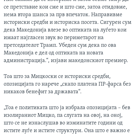
се претставие кои сме и што сме, затоа отидовме,
нема втора шанса за прв впечаток. Направивме
историски средби и историска посета. Сигурен сум
дека Македонија влезе во оптиката на луѓето кои
имаат најгласен звук во периметарот на
претседателот Трамп. Убеден сум дека по ова
Македонија е дел од оптиката на новата
администрација.“, изјави македонскиот премиер.
Тоа што за Мицкоски се историски средби,
опозицијата го нарече „скапо платена ПР-фарса без
никаков бенефит за државата“.
„Тоа е политиката што ја избрала опозицијата – бев
изолираниот Мицко, па слугата на овој, на оној,
што се не изнаслушав во изминатите години од
истите луѓе и истите структури. Она што е важно е