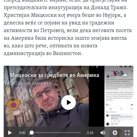
според владините најави, беше да присуствува на
претседателската инаугурација на Доналд Трамп.
Христијан Мицкоски кој вчера беше во Њујорк, а
денеска веќе се појави на увид на градежни
активности во Петровец, вели дека неговата посета
на Америка била историска зашто земјава влегла
во, како што рече, оптиката на новата
администрација во Вашингтон.
Мицкоски за средбите во Америка
by
Глас на Америка
No media source currently available
Auto
0:00
3:19