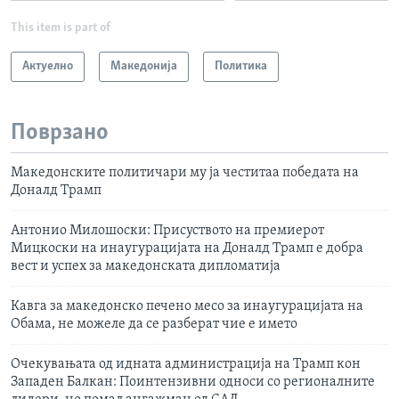
This item is part of
Актуелно
Македонија
Политика
Поврзано
Македонските политичари му ја честитаа победата на
Доналд Трамп
Антонио Милошоски: Присуството на премиерот
Мицкоски на инаугурацијата на Доналд Трамп е добра
вест и успех за македонската дипломатија
Кавга за македонско печено месо за инаугурацијата на
Обама, не можеле да се разберат чие е името
Очекувањата од идната администрација на Трамп кон
Западен Балкан: Поинтензивни односи со регионалните