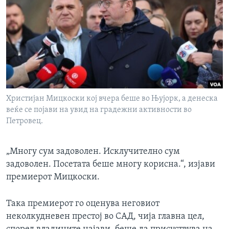
ИНТЕРВЈУА
Јазици
Христијан Мицкоски кој вчера беше во Њујорк, а денеска
веќе се појави на увид на градежни активности во
Петровец.
„Многу сум задоволен. Исклучително сум
задоволен. Посетата беше многу корисна.“, изјави
премиерот Мицкоски.
Така премиерот го оценува неговиот
неколкудневен престој во САД, чија главна цел,