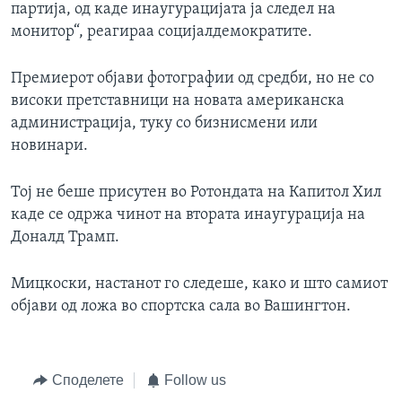
партија, од каде инаугурацијата ја следел на
монитор“, реагираа социјалдемократите.
Премиерот објави фотографии од средби, но не со
високи претставници на новата американска
администрација, туку со бизнисмени или
новинари.
Тој не беше присутен во Ротондата на Капитол Хил
каде се одржа чинот на втората инаугурација на
Доналд Трамп.
Мицкоски, настанот го следеше, како и што самиот
објави од ложа во спортска сала во Вашингтон.
Споделете
Follow us