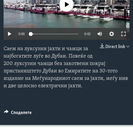
No media source currently available
ИНТЕРВЈУА
Јазици
0:00
0:42
Direct link
Саем на луксузни јахти и чамци за
најбогатите луѓе во Дубаи. Повеќе од
200 луксузни чамци беа закотвени покрај
пристаништето Дубаи во Емиратите на 30-тото
издание на Меѓународниот саем за јахти, меѓу нив
и две целосно електрични јахти.
Споделете