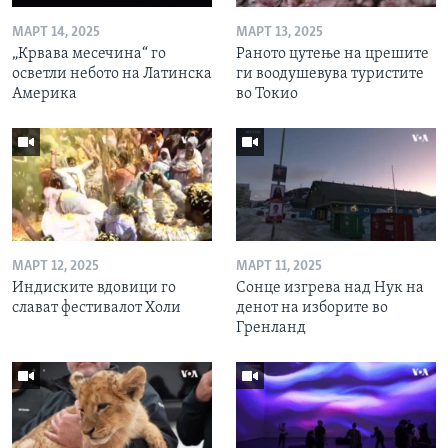
МАРТ 14, 2025
МАРТ 13, 2025
„Крвава месечина“ го
Раното цутење на црешите
осветли небото на Латинска
ги воодушевува туристите
Америка
во Токио
МАРТ 12, 2025
МАРТ 11, 2025
Индиските вдовици го
Сонце изгрева над Нук на
слават фестивалот Холи
денот на изборите во
Гренланд