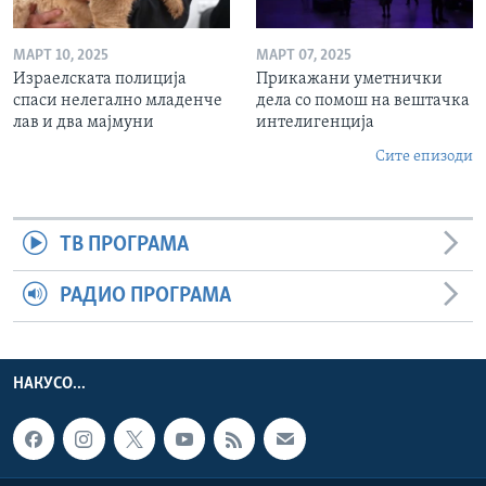
МАРТ 10, 2025
МАРТ 07, 2025
Израелската полиција
Прикажани уметнички
спаси нелегално младенче
дела со помош на вештачка
лав и два мајмуни
интелигенција
Сите епизоди
ТВ ПРОГРАМА
РАДИО ПРОГРАМА
НАКУСО...