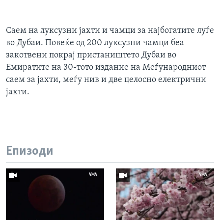
Саем на луксузни јахти и чамци за најбогатите луѓе
во Дубаи. Повеќе од 200 луксузни чамци беа
закотвени покрај пристаништето Дубаи во
Емиратите на 30-тото издание на Меѓународниот
саем за јахти, меѓу нив и две целосно електрични
јахти.
Епизоди