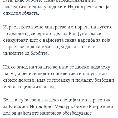
Газа, каде борбите станаа поинтензивни во
последните неколку недели и Израел рече дека ја
опколил областа.
Израелското воено лидерство им порача на луѓето
во делови од северниот дел на Кан Јунис да се
евакуираат, што е најновата таква наредба за која
Израел вели дека има за цел да ги заштити
цивилите од борбите.
Но, со оглед на тоа што војната се движи подалеку
на југ, и речиси целото население ги напуштило
своите домови, има се помалку и помалку безбедни
места за цивилите да одат.
Белата куќа соопшти дека специјалниот пратеник
за Блискиот Исток Брет Мекгурк бил во Каиро како
дел од најновите напори за обезбедување