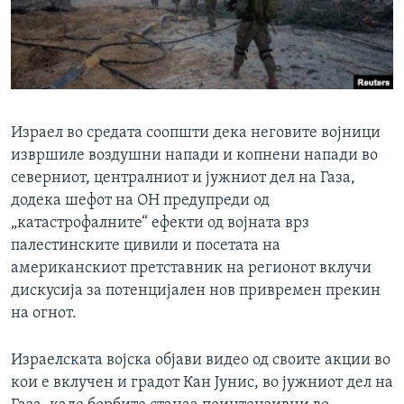
ИНТЕРВЈУА
Јазици
Израел во средата соопшти дека неговите војници
извршиле воздушни напади и копнени напади во
северниот, централниот и јужниот дел на Газа,
додека шефот на ОН предупреди од
„катастрофалните“ ефекти од војната врз
палестинските цивили и посетата на
американскиот претставник на регионот вклучи
дискусија за потенцијален нов привремен прекин
на огнот.
Израелската војска објави видео од своите акции во
кои е вклучен и градот Кан Јунис, во јужниот дел на