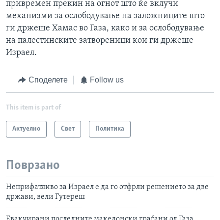
привремен прекин на огнот што ќе вклучи
механизми за ослободување на заложниците што
ги држеше Хамас во Газа, како и за ослободување
на палестинските затвореници кои ги држеше
Израел.
Споделете
Follow us
This item is part of
Актуелно
Свет
Политика
Поврзано
Неприфатливо за Израел е да го отфрли решението за две
држави, вели Гутереш
Евакуирани последните македонски граѓани од Газа