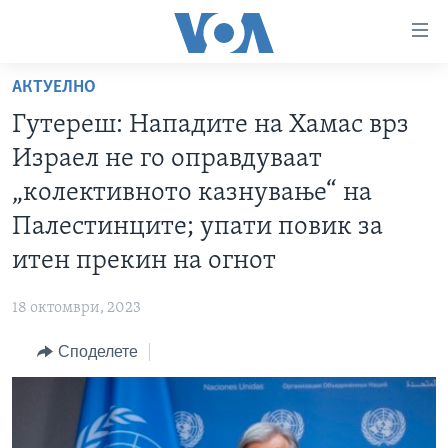
Линкови
за
пристапност
АКТУЕЛНО
ДОМА
Премини
Гутереш: Нападите на Хамас врз
на
РУБРИКИ
Израел не го оправдуваат
главната
ФОТОГАЛЕРИИ
САД
содржина
„колективното казнување“ на
Премини
ДОКУМЕНТАРЦИ
МАКЕДОНИЈА
Палестинците; упати повик за
до
АРХИВИРАНА ПРОГРАМА
СВЕТ
итен прекин на огнот
страната
ЗА НАС
за
ЕКОНОМИЈА
NEWSFLASH - АРХИВА
18 октомври, 2023
навигација
ПОЛИТИКА
ВЕСТИ ОД САД ВО МИНУТА - АРХИВА
Пребарувај
Learning English
Споделете
ЗДРАВЈЕ
ИЗБОРИ ВО САД 2020 - АРХИВА
НАКУСО...
НАУКА
УМЕТНОСТ И ЗАБАВА