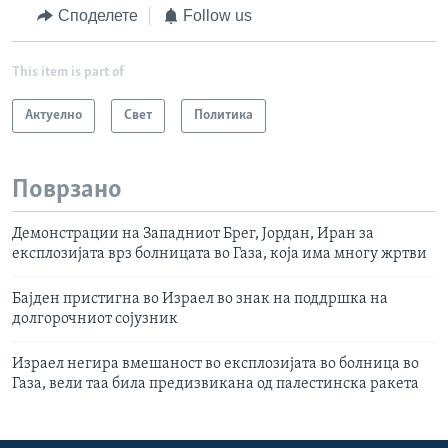
Споделете
Follow us
This item is part of
Актуелно
Свет
Политика
Поврзано
Демонстрации на Западниот Брег, Јордан, Иран за
експлозијата врз болницата во Газа, која има многу жртви
Бајден пристигна во Израел во знак на поддршка на
долгорочниот сојузник
Израел негира вмешаност во експлозијата во болница во
Газа, вели таа била предизвикана од палестинска ракета