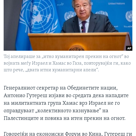
ИНТЕРВЈУА
Јазици
Тој апелираше за „итно хуманитарен прекин на огнот“ во
војната меѓу Израел и Хамас во Газа, повторувајќи ги, како
што рече, „двата итни хуманитарни апели“.
Генералниот секретар на Обединетите нации,
Антонио Гутереш изјави во средата дека нападите
на милитантната група Хамас врз Израел не го
оправдуваат „колективното казнување“ на
Палестинците и повика на итен прекин на огнот.
Говорејќи на економски Форум во Кина, Гутереш ги