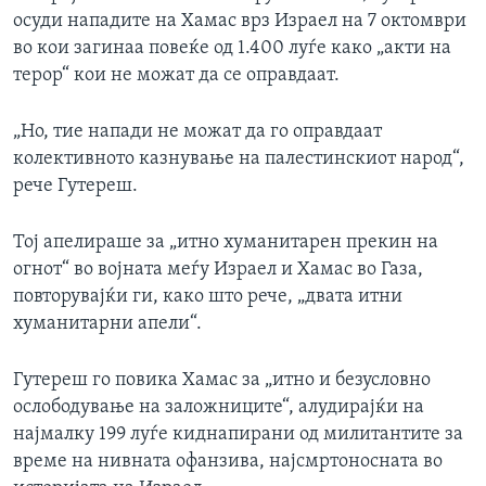
осуди нападите на Хамас врз Израел на 7 октомври
во кои загинаа повеќе од 1.400 луѓе како „акти на
терор“ кои не можат да се оправдаат.
„Но, тие напади не можат да го оправдаат
колективното казнување на палестинскиот народ“,
рече Гутереш.
Тој апелираше за „итно хуманитарен прекин на
огнот“ во војната меѓу Израел и Хамас во Газа,
повторувајќи ги, како што рече, „двата итни
хуманитарни апели“.
Гутереш го повика Хамас за „итно и безусловно
ослободување на заложниците“, алудирајќи на
најмалку 199 луѓе киднапирани од милитантите за
време на нивната офанзива, најсмртоносната во