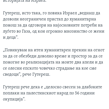
историјата на Израел.
Гутереш, исто така, го повика Израел „веднаш да
дозволи неограничен пристап до хуманитарна
помош за да одговори на најосновните потреби на
луѓето во Газа, од кои огромно мнозинство се жени
и деца“.
„Повикувам на итен хуманитарен прекин на огнот
за да се обезбеди доволно време и простор за да се
помогне во реализацијата на моите два апели и да
се олесни епското човечко страдање на кое сме
сведоци“, рече Гутереш.
Гутереш рече дека е „целосно свесен за длабоките
поплаки на палестинскиот народ по 56 години
окупација“.