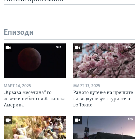
Епизоди
МАРТ 14, 2025
МАРТ 13, 2025
„Крвава месечина“ го
Раното цутење на црешите
осветли небото на Латинска
ги воодушевува туристите
Америка
во Токио