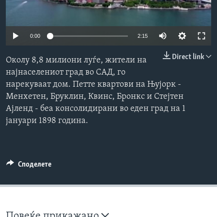
ИНТЕРВЈУА
Јазици
0:00
2:15
Direct link
Околу 8,8 милиони луѓе, жители на
најнаселениот град во САД, го
нарекуваат дом. Петте квартови на Њујорк -
Менхетен, Бруклин, Квинс, Бронкс и Стејтен
Ајленд - беа консолидирани во еден град на 1
јануари 1898 година.
Споделете
Повеќе прикажано