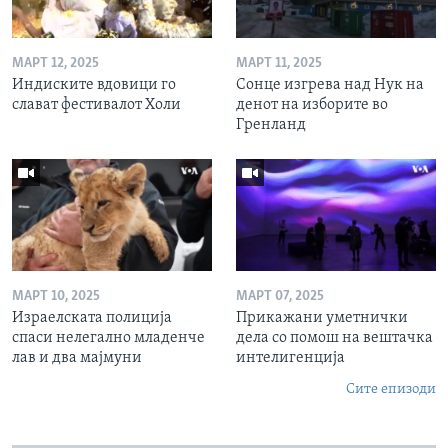
МАРТ 12, 2025
МАРТ 11, 2025
Индиските вдовици го
Сонце изгрева над Нук на
слават фестивалот Холи
денот на изборите во
Гренланд
МАРТ 10, 2025
МАРТ 07, 2025
Израелската полиција
Прикажани уметнички
спаси нелегално младенче
дела со помош на вештачка
лав и два мајмуни
интелигенција
Сите епизоди