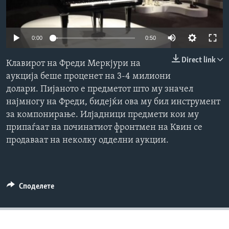
ИНТЕРВЈУА
Јазици
0:00
0:50
Direct link
Клавирот на Фреди Меркјури на
аукција беше проценет на 3-4 милиони
долари. Пијаното е предметот што му значел
најмногу на Фреди, бидејќи ова му бил инструмент
за компонирање. Илјадници предмети кои му
припаѓаат на починатиот фронтмен на Квин се
продаваат на неколку одделни аукции.
Споделете