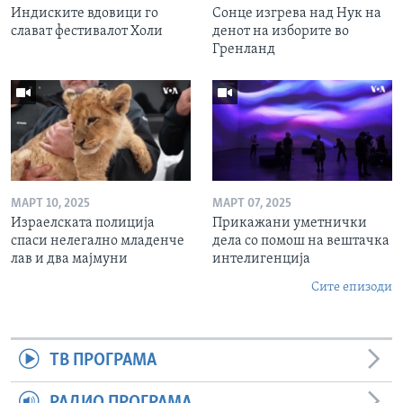
Индиските вдовици го
Сонце изгрева над Нук на
слават фестивалот Холи
денот на изборите во
Гренланд
МАРТ 10, 2025
МАРТ 07, 2025
Израелската полиција
Прикажани уметнички
спаси нелегално младенче
дела со помош на вештачка
лав и два мајмуни
интелигенција
Сите епизоди
ТВ ПРОГРАМА