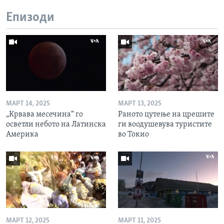
Епизоди
МАРТ 14, 2025
МАРТ 13, 2025
„Крвава месечина“ го
Раното цутење на црешите
осветли небото на Латинска
ги воодушевува туристите
Америка
во Токио
МАРТ 12, 2025
МАРТ 11, 2025