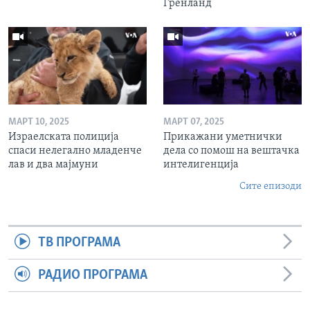
Гренланд
МАРТ 10, 2025
МАРТ 07, 2025
Израелската полиција
Прикажани уметнички
спаси нелегално младенче
дела со помош на вештачка
лав и два мајмуни
интелигенција
Сите епизоди
ТВ ПРОГРАМА
РАДИО ПРОГРАМА