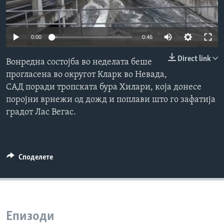
ИНТЕРВЈУА
Јазици
0:00
0:46
Direct link
Вонредна состојба во неделата беше
прогласена во округот Кларк во Невада,
САД поради тропската бура Хилари, која донесе
поројни врнежи од дожд и поплави што го зафатија
градот Лас Вегас.
Споделете
Епизоди