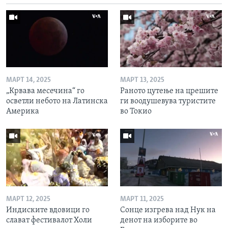
МАРТ 14, 2025
МАРТ 13, 2025
„Крвава месечина“ го
Раното цутење на црешите
осветли небото на Латинска
ги воодушевува туристите
Америка
во Токио
МАРТ 12, 2025
МАРТ 11, 2025
Индиските вдовици го
Сонце изгрева над Нук на
слават фестивалот Холи
денот на изборите во