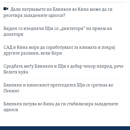
Дали патувањето на Блинкен во Кина може да ги
ресетира заладените односи?
Бајден го изедначи Шји со „диктатори“ на прием на
донатори
САД и Кина мора да соработуваат за климата и покрај
другите разлики, вели Кери
Средбата меѓу Блинкен и Шји е добар чекор напред, рече
Белата куќа
Блинкен и кинескиот претседател Шjи се сретнаа во
Пекинг
Блинкен патува во Кина да ги стабилизира заладените
односи