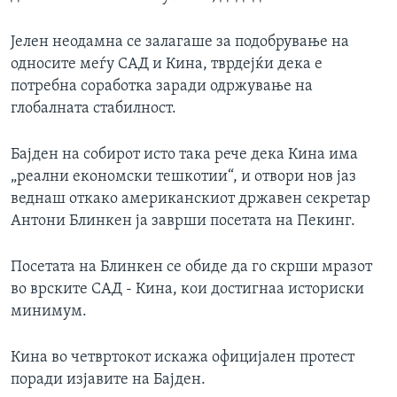
Јелен неодамна се залагаше за подобрување на
односите меѓу САД и Кина, тврдејќи дека е
потребна соработка заради одржување на
глобалната стабилност.
Бајден на собирот исто така рече дека Кина има
„реални економски тешкотии“, и отвори нов јаз
веднаш откако американскиот државен секретар
Антони Блинкен ја заврши посетата на Пекинг.
Посетата на Блинкен се обиде да го скрши мразот
во врските САД - Кина, кои достигнаа историски
минимум.
Кина во четвртокот искажа официјален протест
поради изјавите на Бајден.