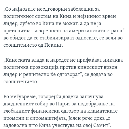
„Со најновите неодговорни забелешки за
политичкиот систем на Кина и нејзиниот врвен
лидер, луѓето во Кина не можат, а да не ја
преиспитаат искреноста на американската страна“
во обидот да се стабилизираат односите, се вели во
соопштението од Пекинг.
„Кинеската влада и народот не прифаќаат никаква
политичка провокација против кинескиот врвен
лидер и решително ќе одговорат“, се додава во
соопштението.
Во меѓувреме, говорејќи додека започнува
дводневниот собир во Париз за подобрување на
глобалниот финансиски одговор на климатските
промени и сиромаштијата, Јелен рече дека „е
задоволна што Кина учествува на овој Самит“.