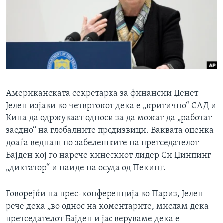
ИНТЕРВЈУА
Јазици
Американската секретарка за финансии Џенет
Јелен изјави во четвртокот дека е „критично“ САД и
Кина да одржуваат односи за да можат да „работат
заедно“ на глобалните предизвици. Ваквата оценка
доаѓа веднаш по забелешките на претседателот
Бајден кој го нарече кинескиот лидер Си Џинпинг
„диктатор“ и наиде на осуда од Пекинг.
Говорејќи на прес-конференција во Париз, Јелен
рече дека „во однос на коментарите, мислам дека
претседателот Бајден и јас веруваме дека е