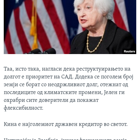
Таа, исто така, нагласи дека реструктуирањето на
долгот е приоритет на САД. Додека се поголем број
земји се борат со неодржливиот долг, отежнат од
последиците од климатските промени, Јелен ги
охрабри сите доверители да покажат
флексибилност.
Кина е најголемиот државен кредитор во светот.