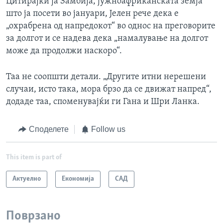
Цитирајќи ја Замбија, јужноафриканската земја
што ја посети во јануари, Јелен рече дека е
„охрабрена од напредокот“ во однос на преговорите
за долгот и се надева дека „намалување на долгот
може да продолжи наскоро“.
Таа не соопшти детали. „Другите итни нерешени
случаи, исто така, мора брзо да се движат напред“,
додаде таа, споменувајќи ги Гана и Шри Ланка.
Споделете
Follow us
This item is part of
Актуелно
Економија
САД
Поврзано