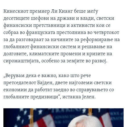
Кинескиот премиер Ли Кианг беше меѓу
десетиците шефови на држави и влади, светски
финансиски претставници и активисти кои се
собраа во француската престолнина во четвртокот
за да разговараат за начините за реформирање на
глобалниот финансиски систем и решавање на
долговите, климатските промени и кризите на
сиромаштијата, особено за земјите во развој.
„Верувам дека е важно, како што рече
претседателот Бајден, двете најголеми светски
економии да работат заедно во справувањето со
глобалните предизвици“, истакна Јелен.