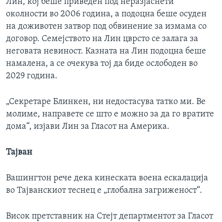
Лин, кој беше приведен под неразјаснети
околности во 2006 година, а подоцна беше осуден
на доживотен затвор под обвинение за измама со
договор. Семејството на Лин цврсто се залага за
неговата невиност. Казната на Лин подоцна беше
намалена, а се очекува тој да биде ослободен во
2029 година.
„Секретаре Блинкен, ни недостасува татко ми. Ве
молиме, направете се што е можно за да го вратите
дома“, изјави Лин за Гласот на Америка.
Тајван
Вашингтон рече дека кинеската воена ескалација
во Тајванскиот теснец е „глобална загриженост“.
Висок претставник на Стејт департментот за Гласот