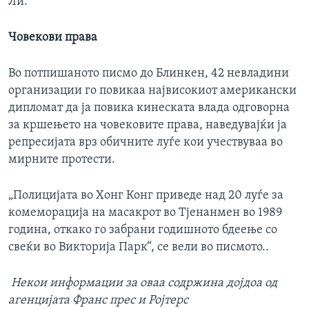
Ли.
Човекови права
Во потпишаното писмо до Блинкен, 42 невладини
организации го повикаа највисокиот американски
дипломат да ја повика кинеската влада одговорна
за кршењето на човековите права, наведувајќи ја
репресијата врз обичните луѓе кои учествуваа во
мирните протести.
„Полицијата во Хонг Конг приведе над 20 луѓе за
комеморација на масакрот во Тјенанмен во 1989
година, откако го забрани годишното бдеење со
свеќи во Викторија Парк“, се вели во писмото..
Некои информации за оваа содржина дојдоа од
агенцијата Франс прес и Ројтерс