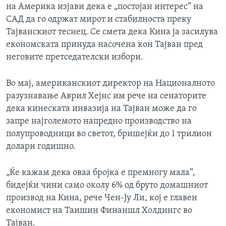
на Америка изјави дека е „постојан интерес“ на
САД да го одржат мирот и стабилноста преку
Тајванскиот теснец. Се смета дека Кина ја засилува
економската принуда насочена кон Тајван пред
неговите претседателски избори.
Во мај, американскиот директор на Националното
разузнавање Аврил Хејнс им рече на сенаторите
дека кинеската инвазија на Тајван може да го
запре најголемото напредно производство на
полупроводници во светот, бришејќи до 1 трилион
долари годишно.
„Ќе кажам дека оваа бројка е премногу мала“,
бидејќи чини само околу 6% од бруто домашниот
производ на Кина, рече Чен-Ју Ли, кој е главен
економист на Таишин Финаншл Холдингс во
Тајван.