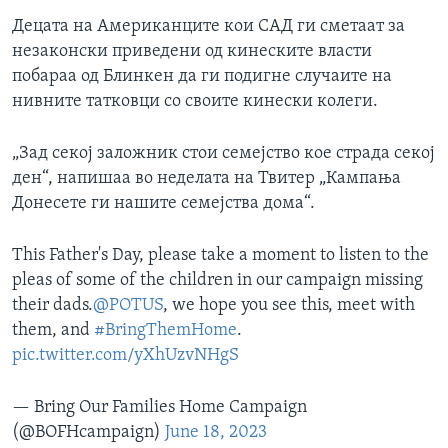
Децата на Американците кои САД ги сметаат за
незаконски приведени од кинеските власти
побараа од Блинкен да ги подигне случаите на
нивните татковци со своите кинески колеги.
„Зад секој заложник стои семејство кое страда секој
ден“, напишаа во неделата на Твитер „Кампања
Донесете ги нашите семејства дома“.
This Father's Day, please take a moment to listen to the
pleas of some of the children in our campaign missing
their dads.
@POTUS
, we hope you see this, meet with
them, and
#BringThemHome
.
pic.twitter.com/yXhUzvNHgS
— Bring Our Families Home Campaign
(@BOFHcampaign)
June 18, 2023