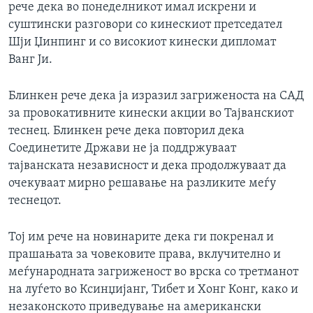
рече дека во понеделникот имал искрени и
суштински разговори со кинескиот претседател
Шји Џинпинг и со високиот кинески дипломат
Ванг Ји.
Блинкен рече дека ја изразил загриженоста на САД
за провокативните кинески акции во Тајванскиот
теснец. Блинкен рече дека повторил дека
Соединетите Држави не ја поддржуваат
тајванската независност и дека продолжуваат да
очекуваат мирно решавање на разликите меѓу
теснецот.
Тој им рече на новинарите дека ги покренал и
прашањата за човековите права, вклучително и
меѓународната загриженост во врска со третманот
на луѓето во Ксинџијанг, Тибет и Хонг Конг, како и
незаконското приведување на американски