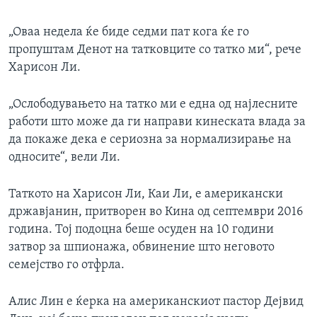
„Оваа недела ќе биде седми пат кога ќе го
пропуштам Денот на татковците со татко ми“, рече
Харисон Ли.
„Ослободувањето на татко ми е една од најлесните
работи што може да ги направи кинеската влада за
да покаже дека е сериозна за нормализирање на
односите“, вели Ли.
Таткото на Харисон Ли, Каи Ли, е американски
државјанин, притворен во Кина од септември 2016
година. Тој подоцна беше осуден на 10 години
затвор за шпионажа, обвинение што неговото
семејство го отфрла.
Алис Лин е ќерка на американскиот пастор Дејвид