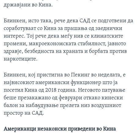
државјани во Кина.
Блинкен, исто така, рече дека САД се подготвени да
соработуваат со Кина за прашања од заеднички
интерес. Тој рече дека меѓу нив се климатските
промени, макроекономската стабилност, јавното
здравје, безбедноста на храната и борбата против
наркотиците.
Блинкен, кој пристигна во Пекинг во неделата, е
највисокиот американски функционер што ја
посетил Кина од 2018 година. Неговото патување
беше презакажано од февруари откако кинески
балон за набљудување прелета низ воздушниот
простор на САД.
Американци незаконски приведени во Кина