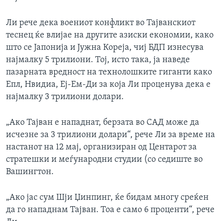
Ли рече дека воениот конфликт во Тајванскиот
теснец ќе влијае на другите азиски економии, како
што се Јапонија и Јужна Кореја, чиј БДП изнесува
најмалку 5 трилиони. Тој, исто така, ја наведе
пазарната вредност на технолошките гиганти како
Епл, Нвидиа, Еј-Ем-Ди за која Ли проценува дека е
најмалку 3 трилиони долари.
„Ако Тајван е нападнат, берзата во САД може да
исчезне за 3 трилиони долари“, рече Ли за време на
настанот на 12 мај, организиран од Центарот за
стратешки и меѓународни студии (со седиште во
Вашингтон.
„Ако јас сум Шји Џинпинг, ќе бидам многу среќен
да го нападнам Тајван. Тоа е само 6 проценти“, рече