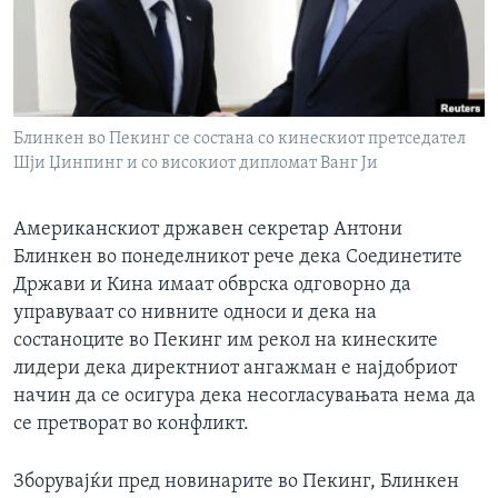
ИНТЕРВЈУА
Јазици
Блинкен во Пекинг се состана со кинескиот претседател
Шjи Џинпинг и со високиот дипломат Ванг Ји
Американскиот државен секретар Антони
Блинкен во понеделникот рече дека Соединетите
Држави и Кина имаат обврска одговорно да
управуваат со нивните односи и дека на
состаноците во Пекинг им рекол на кинеските
лидери дека директниот ангажман е најдобриот
начин да се осигура дека несогласувањата нема да
се претворат во конфликт.
Зборувајќи пред новинарите во Пекинг, Блинкен