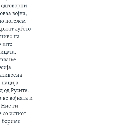
е одговорни
оваа војна,
но поголем
држат луѓето
 ниво на
у што
ицата,
тавање
усија
антивоена
а нација
д од Русите,
 во војната и
 Ние ги
 со истиот
е бориме