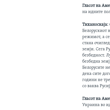
Гласот на Ам
на идните по
Тиханоскаја:
Белорускиот н
режимот, а се
стана очиглед
земји. Сега Р
безбедност. Л
безбедна земј
Белорусите не
дека сите до
години не тре
со ваква Руси
Гласот на Ам
Украина во и