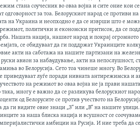
ежим стана соучесник во оваа војна и сите оние кои с
ат одговорност за тоа. Белорускиот народ се противи на 
ната на Украина и неопходно е да се изврши што е мож
 режимот, политички и економски притисок, да се под
рба. Нашата нација, нашиот народ и покрај огромното
земјата, се обидуваат да ги поддржат Украинците колк
вме акти на саботажа на нашите партизани на железн
руски авион за набљудување, акти на непослушност, с
миња во Белорусија. Сето тоа чинеше многу. Во Белор
се приведуваат луѓе поради нивната антирежимска и 
 учеството на режимот во оваа војна не ја прави нашат
 така, многу е важно да се разликува белорускиот наро
оценти од Белорусите се против учеството на Белорусија
да ги видите овие знаци „З“ или „В“ на нашите улици.
инците за наша блиска нација и всушност се соочуваме
империјалистички амбиции на Русија. И ние треба да с