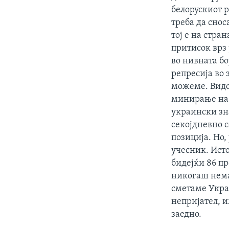
белорускиот р
треба да снос
тој е на стра
притисок врз
во нивната бо
репресија во 
можеме. Видо
минирање на 
украински зна
секојдневно 
позиција. Но,
учесник. Исто
бидејќи 86 пр
никогаш нема 
сметаме Укра
непријател, 
заедно.