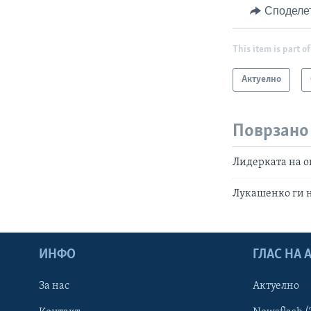
Споделе
This item is part of
Актуелно
Поврзано
Лидерката на оп
Лукашенко ги н
ИНФО
ГЛАС НА
За нас
Актуелно