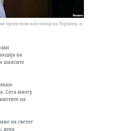
ање проектили или напад на Украина, и
води
акција на
 и шансите
уваше
да. Сега многу
животите на
ниме на светот
; дека