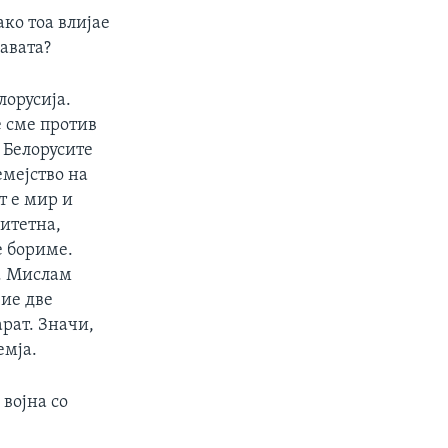
ко тоа влијае
авата?
лорусија.
е сме против
а Белорусите
емејство на
т е мир и
ритетна,
е бориме.
а. Мислам
вие две
арат. Значи,
емја.
 војна со