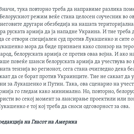
Значи, тука повторно треба да направиме разлика по
 Белорускиот режим веќе стана целосен соучесник во ов
неговите другари обезбедија на нашата територијална
а руската армија да ја нападне Украина. И тие треба 
 да се отвори специјален суд против Лукашенко и сите 
Лукашенко мора да биде признаен како спонзор на теро
арод, белоруската армија се против оваа војна. И ако н
аше повеќе шанси белоруската армија да учествува во 
ата тензија во регионот, сега стана очигледно дека б
каат да се борат против Украинците. Тие не сакаат да 
ни за Лукашенко и Путин. Така, ова сценарио на учест
рмија го гледам како минимално. Но, повторно, белору
ористи во секој момент за лансирање проектили или по
укашенко е тој кој треба да сноси одговорност за ова.
редакција на Гласот на Америка