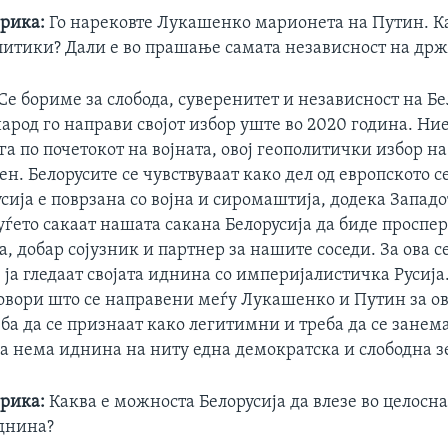
ерика:
Го нарековте Лукашенко марионета на Путин. Ка
литики? Дали е во прашање самата независност на држ
Се бориме за слобода, суверенитет и независност на Бе
арод го направи својот избор уште во 2020 година. Ни
га по почетокот на војната, овој геополитички избор н
ен. Белорусите се чувствуваат како дел од европското с
усија е поврзана со војна и сиромаштија, додека Западо
уѓето сакаат нашата сакана Белорусија да биде проспе
а, добар сојузник и партнер за нашите соседи. За ова с
 ја гледаат својата иднина со империјалистичка Русиј
говори што се направени меѓу Лукашенко и Путин за о
ба да се признаат како легитимни и треба да се занем
ја нема иднина на ниту една демократска и слободна з
ерика:
Каква е можноста Белорусија да влезе во целосна
днина?